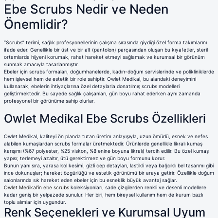
Terikoton Forma Alt
Likralı kombin Scrubs
Ebe Scrubs Nedir ve Neden
Sağlık Ba
Forma Re
Önemlidir?
Likralı Scrubs Alt
“Scrubs” terimi, sağlık profesyonellerinin çalışma sırasında giydiği özel forma takımlarını
Jogger Scrubs
ifade eder. Genellikle bir üst ve bir alt (pantolon) parçasından oluşan bu kıyafetler, steril
ük
ortamlarda hijyeni korumak, rahat hareket etmeyi sağlamak ve kurumsal bir görünüm
sunmak amacıyla tasarlanmıştır.
Likralı T
Ebeler için scrubs formaları, doğumhanelerde, kadın-doğum servislerinde ve polikliniklerde
Sağlık Bakanlığı Yeni
hem işlevsel hem de estetik bir role sahiptir. Owlet Medikal, bu alandaki deneyimini
Scrubs
kullanarak, ebelerin ihtiyaçlarına özel detaylarla donatılmış scrubs modelleri
Forma Renkleri
geliştirmektedir. Bu sayede sağlık çalışanları, gün boyu rahat ederken aynı zamanda
profesyonel bir görünüme sahip olurlar.
Owlet Medikal Ebe Scrubs Özellikleri
Owlet Medikal, kaliteyi ön planda tutan üretim anlayışıyla, uzun ömürlü, esnek ve nefes
alabilen kumaşlardan scrubs formalar üretmektedir. Ürünlerde genellikle likralı kumaş
karışımı (%67 polyester, %25 viskon, %8 enine boyuna likralı) tercih edilir. Bu özel kumaş
yapısı; terlemeyi azaltır, ütü gerektirmez ve gün boyu formunu korur.
Bunun yanı sıra, yarasa kol kesimi, gizli cep detayları, lastikli veya bağcıklı bel tasarımı gibi
ince dokunuşlar; hareket özgürlüğü ve estetik görünümü bir araya getirir. Özellikle doğum
salonlarında sık hareket eden ebeler için bu esneklik büyük avantaj sağlar.
Owlet Medikal’in ebe scrubs
koleksiyonları, sade çizgilerden renkli ve desenli modellere
kadar geniş bir yelpazede sunulur. Her biri, hem bireysel kullanım hem de kurum bazlı
toplu alımlar için uygundur.
Renk Seçenekleri ve Kurumsal Uyum