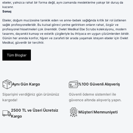
ebeler, yalnızca rahat bir forma değil, aynı zamanda mesleklerine yakışır bir duruş da
kazanır.
Sonuç
Ebeler, doğum mucizesine tanıklık eden ve anne-bebek sağlığında kritik bir rol üstlenen
sağlık profesyonelleridir. Bu kutsal görevi yerine getirirken onların rahat, özgür ve
profesyonel hissetmeleri çok önemlidir. Owlet Medikal Ebe Scrubs koleksiyonu, modern
tasarımı, dayanıklı kumaşı ve estetik çizgileriyle bu ihtiyaca en uygun çözümlerden biridir.
Günün her anında konfor, hijyen ve zarafeti bir arada yaşamak isteyen ebeler için Owlet
Medikal, güvenilir bir tercihtir.
Tüm Bloglar
Aynı Gün Kargo
%100 Güvenli Alışveriş
Siparişini verdiğiniz gün ürününüz
Güvenli ödeme sistemleri ile
kargoda!
güvence altında alışveriş yapın.
2500 TL ve Üzeri Ücretsiz
Müşteri Memnuniyeti
Kargo