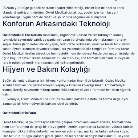
2026’da yürürlüğe girecek hastane kıyafet yönetmeliği, ebeler için de özel bir renk
standardı getiriyor: mürdüm. Owlet Medikal olarak biz, ebeler için hem bu yeni
yönetmeliğe uygun hem de rahat ve şık scrubs seçenekleri sunuyoruz.
Konforun Arkasındaki Teknoloji
Owlet Medikal Ebe Scrubs
tasarımları, ergonomik kalıplar ve ter tutmayan kumaş
teknolojisi sayesinde sağlık çalışanlarının uzun vardiyalarında bile maksimum rahatlık
sağlar. Kumaşların nefes alabilir yapısı, terin ciltte birikmesini önler ve ferah bir kullanım
sunar. Ayrıca kumaşın dayanıklı dokusu, sık yıkamalarda bile rengini ve formunu korur.
Owlet Medikal, üretim sürecinde hem estetik hem de işlevsel testlerden geçen ürünleriyle,
“gün boyu rahatlık” ilkesini temel alır. Bu da markayı, ebe formaları alanında Türkiye’de
tercih edilen güvenilir markalardan biri haline getirmiştir.
Hijyen ve Bakım Kolaylığı
Sağlık alanında çalışanlar için hijyen, konfor kadar önemli bir kriterdir. Owlet Medikal
scrubs takımları ütü gerektirmeyen yapısıyla kullanım kolaylığı sunar. Antibakteriyel
kumaş özelliği sayesinde mikrop tutma riski azaltılır; böylece formalar her daim hijyenik
kalır.
Bu yönüyle, Owlet Medikal Ebe Scrubs takımları yalnızca estetik bir forma değil, aynı
zamanda bir hijyen güvenliği kalkanı işlevi de görür.
Owlet Medikal’in Farkı
Owlet Medikal, sağlık profesyonellerinin çalışma ortamlarını analiz ederek, formalarında
hem konforu hem de şıklığı bir araya getirir. Üretim aşamasında kullanılan yüksek kaliteli
kumaşlar, dikkatli dikiş detayları ve renkleri solmaması, markanın farkını ortaya koyar.
Her bir ürün, “Sağlık çalışanı gibi düşünen bir markanın” özeniyle hazırlanır. Bu sayede