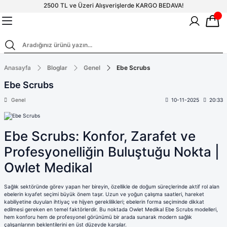
2500 TL ve Üzeri Alışverişlerde KARGO BEDAVA!
Geri Dön
Geri Dön
Geri Dön
Geri Dön
Geri Dön
Scrubs Takım
Scrubs Forma Üstler
Scrubs Pantolon
Tesettür Takımlar
Terikoton Scrubs Üst
Standart Bone
Tesettür Boneler
Anasayfa
Terikoton Erkek
Çan Paça
Bloglar
Genel
Ebe Scrubs
Likralı H
V Yaka T
Terikoto
Likralı T
Scrubs Takım
Standart Bone
V Yaka Scrubs Forma
Desenli Boneler
Çan Paça P
V Yaka 
Forma
Koleksiyonu
Fermuarlı
Erkek
Scrubs
Boneler
Ebe Scrubs
Hakim Yaka Fermuarlı
Hakim Ya
Doktor Önlükleri
Tesettür Boneler
Likralı Boneler
Bol Paça Pa
Genel
10-11-2025
20:33
Terikoton Kadın
V Yaka T
Desenli T
Cerrahi Boneler
Tesettür Üst
Scrubs
Scrubs
Forma
Kadın
Boneler
Erkek Cerrahi
İspanyol
Scrubs Forma Üstler
Terikoton Bo
Polo Yaka Fermuarlı
Likralı Çan Paça
Polo Yak
Desenli Üst
Boneler
Pantolon
Ebe Scrubs: Konfor, Zarafet ve
Terikoto
Terikoto
Tesettür Takımlar
Scrubs
Pantolon
Scrubs
Profesyonelliğin Buluştuğu Nokta |
Scrubs Pantolon
Boneler
Tesettür
Klasik Dar Paç
Likralı V Yak
Owlet Medikal
Terikoton Scrubs
Sağlık Bakanlığı Yeni
Likralı Jogger
Tunik Bo
Ameliyathane Ceketi
Üst
Forma Renkleri
Formalar
Scrubs
Sağlık sektöründe görev yapan her bireyin, özellikle de doğum süreçlerinde aktif rol alan
ebelerin kıyafet seçimi büyük önem taşır. Uzun ve yoğun çalışma saatleri, hareket
V Yaka T
kabiliyetine duyulan ihtiyaç ve hijyen gereklilikleri; ebelerin forma seçiminde dikkat
Forma Üstler
Uzun Kollu Body
edilmesi gereken en temel faktörlerdir. Bu noktada Owlet Medikal Ebe Scrubs modelleri,
scrubs
hem konforu hem de profesyonel görünümü bir arada sunarak modern sağlık
çalışanlarının beklentilerini en üst düzeyde karşılar.