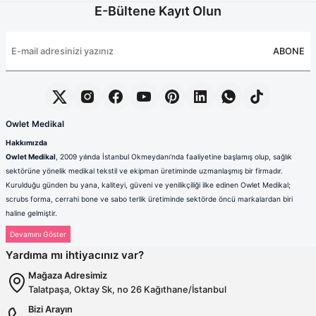
E-Bültene Kayıt Olun
ABONE
Owlet Medikal
Hakkımızda
Owlet Medikal
, 2009 yılında İstanbul Okmeydanı’nda faaliyetine başlamış olup, sağlık
sektörüne yönelik medikal tekstil ve ekipman üretiminde uzmanlaşmış bir firmadır.
Kurulduğu günden bu yana, kaliteyi, güveni ve yenilikçiliği ilke edinen Owlet Medikal;
scrubs forma, cerrahi bone ve sabo terlik üretiminde sektörde öncü markalardan biri
haline gelmiştir.
Sağlık çalışanlarının mesleki hayatlarında ihtiyaç duydukları konfor, dayanıklılık ve hijyen
standartlarını karşılamak amacıyla faaliyet gösteren firmamız; güçlü üretim altyapısı,
Yardıma mı ihtiyacınız var?
deneyimli kadrosu ve müşteri odaklı yaklaşımıyla değer yaratmaktadır. Ürünlerimizin her
biri, ulusal ve uluslararası kalite standartlarına uygun olarak, modern üretim tesislerimizde
Mağaza Adresimiz
özenle tasarlanmakta ve üretilmektedir.
Talatpaşa, Oktay Sk, no 26 Kağıthane/İstanbul
Scrubs Formada Uzmanlık
Bizi Arayın
Owlet Medikal tarafından üretilen scrubs formalar
; nefes alabilen,