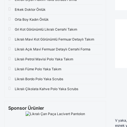
Mürdüm Eriği (5)
Erkek Doktor Önlük
Zümrüt Yeşili (5)
Orta Boy Kadın Önlük
Acı Kahve (4)
Gri Kot Görünümlü Likralı Cerrahi Takım
Açık Gri (4)
Likralı Mavi Kot Görünümlü Fermuar Detaylı Takım
Açık Mavi (4)
Likralı Açık Mavi Fermuar Detaylı Cerrahi Forma
Bebe Mavisi (4)
Likralı Petrol Mavisi Polo Yaka Takım
Bej (4)
Likralı Füme Polo Yaka Takım
Likralı Bordo Polo Yaka Scrubs
Çağla Yeşili (4)
Likralı Çikolata Kahve Polo Yaka Scrubs
Çim Yeşili (4)
Koyu Kiremit (4)
Sponsor Ürünler
koyu lacivert (4)
V yaka,
Koyu Vizon (4)
esnek y