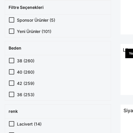
Filtre Seçenekleri
Sponsor Ürünler (5)
Yeni Ürünler (101)
Beden
Likr
Ye
38 (260)
40 (260)
42 (259)
36 (253)
44 (248)
Siya
renk
46 (229)
Lacivert (14)
48 (183)