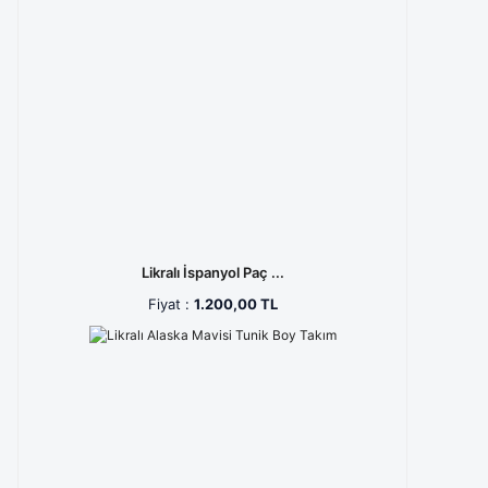
Pembe (3)
Yeşil (3)
Açık Mentol (2)
Buz Mavisi (2)
Cam Göbeği (2)
Cerrahi Yeşil (2)
Likralı İspanyol Paç ...
Çikolata Kahve (2)
Fiyat :
1.200,00 TL
Erik Çürüğü (2)
Haki Yeşil (2)
Kırmızı (2)
Kot (2)