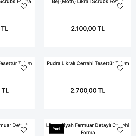
ı Scrubs Forma
Bej (Moth) Likralı Scrubs Forma
 TL
2.100,00 TL
 Tesettür Takım
Pudra Likralı Cerrahi Tesettür Takım
 TL
2.700,00 TL
rmuar Detaylı
Likralı Siyah Fermuar Detaylı Cerrahi
Yeni
Forma