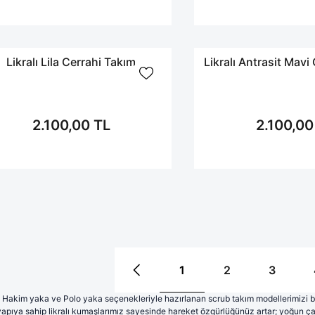
Likralı Lila Cerrahi Takım
Likralı Antrasit Mavi
2.100,00 TL
2.100,00
1
2
3
 Hakim yaka ve Polo yaka seçenekleriyle hazırlanan scrub takım modellerimizi bu
apıya sahip likralı kumaşlarımız sayesinde hareket özgürlüğünüz artar; yoğun ç