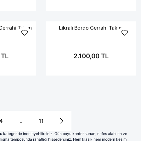
 Cerrahi Takım
Likralı Bordo Cerrahi Takım
 TL
2.100,00 TL
4
..
11
 kategoride inceleyebilirsiniz. Gün boyu konfor sunan, nefes alabilen ve
alışma temposunda rahatlığı hissedersiniz. Hem klasik hem modern kesim