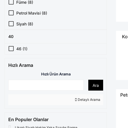
Füme (8)
34 (182)
Petrol Mavisi (8)
50 (146)
Siyah (8)
52 (133)
Antrasit Mavi (7)
Ko
40
32 (115)
Beyaz (7)
46 (1)
54 (68)
Bordo (7)
56 (58)
Hızlı Arama
Duman Grisi (6)
Hızlı Ürün Arama
Pudra (6)
Ara
Vişne (6)
Pet
Asker Yeşili (5)
Detaylı Arama
Mavi (5)
En Populer Olanlar
Mint Yeşili (5)
Likralı Siyah Hakim Yaka Scrubs Forma