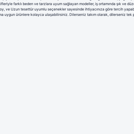
tifleriyle farklı beden ve tarzlara uyum sağlayan modeller, iş ortamında şık ve düz
oy, ve Uzun tesettür uyumlu seçenekler sayesinde ihtiyacınıza göre tercih yapabilir
ma uygun ürünlere kolayca ulaşabilirsiniz. Dilerseniz takım olarak, dilerseniz tek p