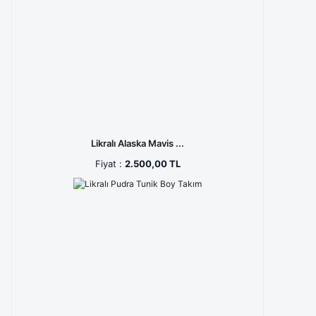
Koyu Mercan (2)
koyu petrol yeşili (2)
Mor (2)
Okyanus Mavisi (2)
Sarı (2)
Su Yeşili (2)
Likralı Alaska Mavis ...
Sütlü Kahve (2)
Fiyat :
2.500,00 TL
Taş Rengi (2)
Turuncu (2)
Yağ Yeşili (2)
Açık İndigo (1)
Açık Lavanta (1)