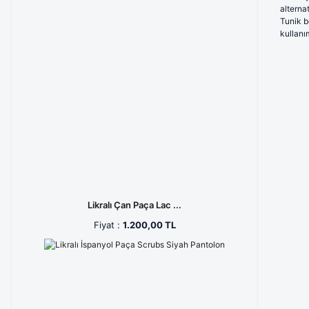
alterna
Morcivert (4)
Tunik b
kullanı
Petrol Yeşili (4)
Saks Mavisi (4)
soft lila (4)
Açık Vizon (3)
Avcı Yeşili (3)
Gök Mavisi (3)
Kiremit (3)
Likralı Çan Paça Lac ...
Fiyat :
1.200,00 TL
Koyu Pembe (3)
Koyu Pudra (3)
Lila (3)
Mürdüm (3)