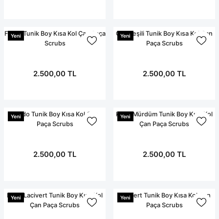
Terikoton Forma Alt
Likralı kombin Scrubs
Sağlık Ba
Forma Re
Likralı Scrubs Alt
Füme Tunik Boy Kısa Kol Çan Paça
Çim Yeşili Tunik Boy Kısa Kol Çan
Yeni
Yeni
Scrubs
Paça Scrubs
Jogger Scrubs
ük
Likralı T
2.500,00 TL
2.500,00 TL
Sağlık Bakanlığı Yeni
Scrubs
Forma Renkleri
Bordo Tunik Boy Kısa Kol Çan
Koyu Mürdüm Tunik Boy Kısa Kol
Yeni
Yeni
Paça Scrubs
Çan Paça Scrubs
2.500,00 TL
2.500,00 TL
Koyu Lacivert Tunik Boy Kısa Kol
Lacivert Tunik Boy Kısa Kol Çan
Yeni
Yeni
Çan Paça Scrubs
Paça Scrubs