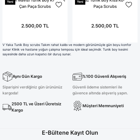
Petrol Mavisi Tunik Boy Kısa Kol
Beyaz Tunik Boy Kısa Kol Çan
Yeni
Yeni
Çan Paça Scrubs
Paça Scrubs
2.500,00 TL
2.500,00 TL
V Yaka Tunik Boy scrubs Takım rahat kalıbı ve modern görünümüyle gün boyu konfor
sunar Klinik ve hastane yoğun çalışma temposu için ideal seçimdir. Tunik boy kesimi
sayesinde daha uzun kapatıcı bir duruş sunar.
Aynı Gün Kargo
%100 Güvenli Alışveriş
Siparişini verdiğiniz gün ürününüz
Güvenli ödeme sistemleri ile
kargoda!
güvence altında alışveriş yapın.
2500 TL ve Üzeri Ücretsiz
Müşteri Memnuniyeti
Kargo
E-Bültene Kayıt Olun