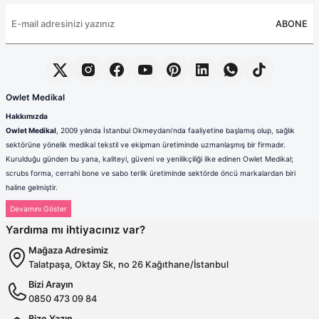
ABONE
Owlet Medikal
Hakkımızda
Owlet Medikal
, 2009 yılında İstanbul Okmeydanı’nda faaliyetine başlamış olup, sağlık
sektörüne yönelik medikal tekstil ve ekipman üretiminde uzmanlaşmış bir firmadır.
Kurulduğu günden bu yana, kaliteyi, güveni ve yenilikçiliği ilke edinen Owlet Medikal;
scrubs forma, cerrahi bone ve sabo terlik üretiminde sektörde öncü markalardan biri
haline gelmiştir.
Sağlık çalışanlarının mesleki hayatlarında ihtiyaç duydukları konfor, dayanıklılık ve hijyen
standartlarını karşılamak amacıyla faaliyet gösteren firmamız; güçlü üretim altyapısı,
Yardıma mı ihtiyacınız var?
deneyimli kadrosu ve müşteri odaklı yaklaşımıyla değer yaratmaktadır. Ürünlerimizin her
biri, ulusal ve uluslararası kalite standartlarına uygun olarak, modern üretim tesislerimizde
Mağaza Adresimiz
özenle tasarlanmakta ve üretilmektedir.
Talatpaşa, Oktay Sk, no 26 Kağıthane/İstanbul
Scrubs Formada Uzmanlık
Bizi Arayın
Owlet Medikal tarafından üretilen scrubs formalar
; nefes alabilen,
0850 473 09 84
terletmeyen ve dayanıklı kumaşlardan üretilmektedir. Farklı renk,
kalıp ve model seçenekleriyle sağlık çalışanlarına hem konfor hem de
Bize Yazın