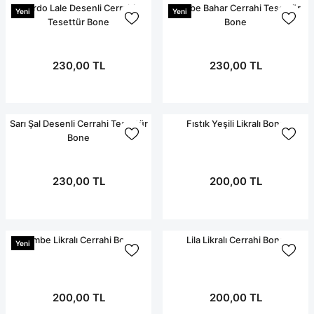
Bordo Lale Desenli Cerrahi
Pembe Bahar Cerrahi Tesettür
Yeni
Yeni
Tesettür Bone
Bone
230,00 TL
230,00 TL
Sarı Şal Desenli Cerrahi Tesettür
Fıstık Yeşili Likralı Bone
Bone
230,00 TL
200,00 TL
Pembe Likralı Cerrahi Bone
Lila Likralı Cerrahi Bone
Yeni
200,00 TL
200,00 TL