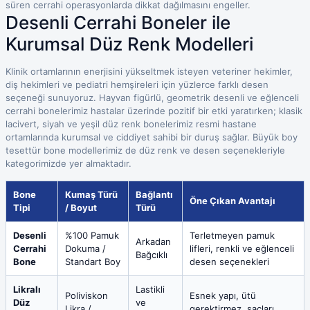
süren cerrahi operasyonlarda dikkat dağılmasını engeller.
Desenli Cerrahi Boneler ile
Kurumsal Düz Renk Modelleri
Klinik ortamlarının enerjisini yükseltmek isteyen veteriner hekimler,
diş hekimleri ve pediatri hemşireleri için yüzlerce farklı desen
seçeneği sunuyoruz. Hayvan figürlü, geometrik desenli ve eğlenceli
cerrahi bonelerimiz hastalar üzerinde pozitif bir etki yaratırken; klasik
lacivert, siyah ve yeşil düz renk bonelerimiz resmi hastane
ortamlarında kurumsal ve ciddiyet sahibi bir duruş sağlar. Büyük boy
tesettür bone modellerimiz de düz renk ve desen seçenekleriyle
kategorimizde yer almaktadır.
Bone
Kumaş Türü
Bağlantı
Öne Çıkan Avantajı
Tipi
/ Boyut
Türü
Desenli
%100 Pamuk
Terletmeyen pamuk
Arkadan
Cerrahi
Dokuma /
lifleri, renkli ve eğlenceli
Bağcıklı
Bone
Standart Boy
desen seçenekleri
Likralı
Lastikli
Poliviskon
Esnek yapı, ütü
Düz
ve
Likra /
gerektirmez, saçları