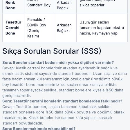
Renk
Arkadan
Standart Boy
sıkıca toparlar
Bone
Bağcıklı
Pamuklu /
Tesettür
Uzun/gür saçları
Büyük Boy
Arkadan
Cerrahi
tamamen kapatan ekstra
(Geniş
Bağcıklı
Bone
hacim, kaymayan yapı
Kesim)
Sıkça Sorulan Sorular (SSS)
Soru: Boneler standart beden midir yoksa ölçüleri var mıdır?
Cevap: Klasik cerrahi bonelerimiz arkadan ayarlanabilir bağcık ve
esnek lastik sistemi sayesinde standart bedendir. Uzun saçlı ve daha
fazla hacim arayan kullanıcılarımız için özel olarak ürettiğimiz büyük
boy tesettür bone modellerimiz ise saçları ense kısmıyla birlikte
tamamen toparlayacak şekilde, standart bonelere kıyasla %50 daha
geniş hacimlidir.
Soru: Tesettür cerrahi bonelerin standart bonelerden farkı nedir?
Cevap: Tesettür boneler, saçları tamamen kapatacak şekilde,
standart bonelere göre %50 daha büyük boyutta ve dökümlü olarak
tasarlanmıştır. Klasik boneler ise sadece kafa yapısını saracak
standart boyutlardadır.
Soru: Boneler makinede yıkanabilir mi?