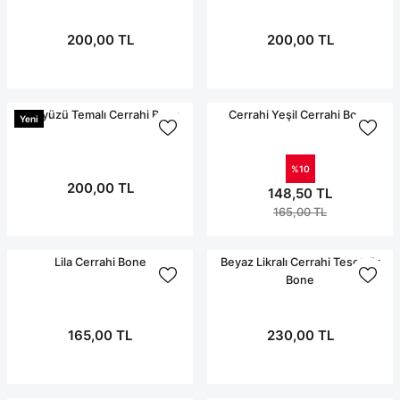
Terikoton Forma Alt
Likralı kombin Scrubs
Sağlık Ba
Forma Re
200,00 TL
200,00 TL
Likralı Scrubs Alt
Jogger Scrubs
ük
Gökyüzü Temalı Cerrahi Bone
Cerrahi Yeşil Cerrahi Bone
Yeni
Likralı T
Sağlık Bakanlığı Yeni
Scrubs
Forma Renkleri
%10
200,00 TL
148,50 TL
165,00 TL
Lila Cerrahi Bone
Beyaz Likralı Cerrahi Tesettür
Bone
165,00 TL
230,00 TL