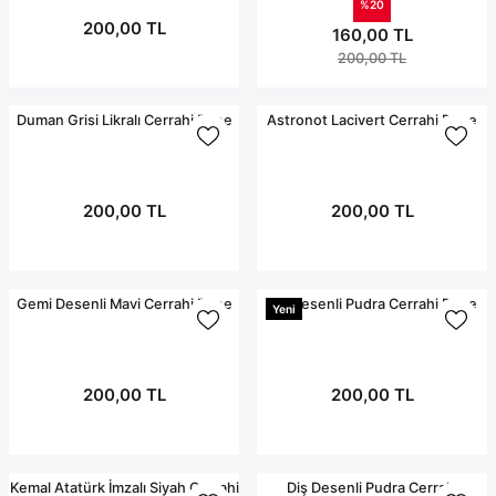
%20
200,00 TL
160,00 TL
200,00 TL
Duman Grisi Likralı Cerrahi Bone
Astronot Lacivert Cerrahi Bone
200,00 TL
200,00 TL
Gemi Desenli Mavi Cerrahi Bone
Diş Desenli Pudra Cerrahi Bone
Yeni
200,00 TL
200,00 TL
Kemal Atatürk İmzalı Siyah Cerrahi
Diş Desenli Pudra Cerrahi