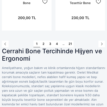
Bone
Tesettür Bone
200,00 TL
230,00 TL
1
2
3
4
..
21
Cerrahi Bone Tercihinde Hijyen ve
Ergonomi
Ameliyathane, yoğun bakım ve klinik ortamlarında hijyen standartlarını
korumak amacıyla saçların tam kapatılması gerekir. Owlet Medikal
cerrahi bone modelleri, nefes alabilen hafif kumaş yapısı ve başı
ağrıtmayan esnek bağcık/lastik tasarımları ile gün boyu konfor sunar.
Koleksiyonumuzda, standart saç yapılarına uygun klasik modellerin
yanı sıra uzun ve gür saçları potluk yapmadan ve ense kısmını da
kapatacak şekilde toparlayan, standart bonelere kıyasla %50 daha
büyük boyutlu tesettür bone seçenekleri de yer almaktadır. Alın
kısmında ter emici havlu bant bulunduran özel modellerimiz ise uzun