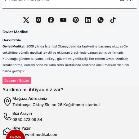
Owlet Medikal
Hakkımızda
Owlet Medikal
, 2009 yılında İstanbul Okmeydanı’nda faaliyetine başlamış olup, sağlık
sektörüne yönelik medikal tekstil ve ekipman üretiminde uzmanlaşmış bir firmadır.
Kurulduğu günden bu yana, kaliteyi, güveni ve yenilikçiliği ilke edinen Owlet Medikal;
scrubs forma, cerrahi bone ve sabo terlik üretiminde sektörde öncü markalardan biri
haline gelmiştir.
Sağlık çalışanlarının mesleki hayatlarında ihtiyaç duydukları konfor, dayanıklılık ve hijyen
standartlarını karşılamak amacıyla faaliyet gösteren firmamız; güçlü üretim altyapısı,
Yardıma mı ihtiyacınız var?
deneyimli kadrosu ve müşteri odaklı yaklaşımıyla değer yaratmaktadır. Ürünlerimizin her
biri, ulusal ve uluslararası kalite standartlarına uygun olarak, modern üretim tesislerimizde
Mağaza Adresimiz
özenle tasarlanmakta ve üretilmektedir.
Talatpaşa, Oktay Sk, no 26 Kağıthane/İstanbul
Scrubs Formada Uzmanlık
Bizi Arayın
Owlet Medikal tarafından üretilen scrubs formalar
; nefes alabilen,
0850 473 09 84
terletmeyen ve dayanıklı kumaşlardan üretilmektedir. Farklı renk,
kalıp ve model seçenekleriyle sağlık çalışanlarına hem konfor hem de
Bize Yazın
profesyonel bir görünüm sunulmaktadır. Ergonomik tasarımı
info@owletmedikal.com
En Çok
sayesinde uzun saatler boyunca rahat kullanım sağlayan formalarımız,