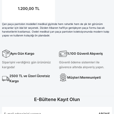
1.200,00 TL
Çan paça pantolon modelleri medikal giyimde hem rahatlık hem de şik bir görünüm
arayanlar için idal bir seçenek. Dizden itibaren hafifçe genişleyen paça formu bacak
hareketlerini kısıtlamaz. Owlet medikal çan paça pantolon koleksiyonunda modern kalıp
yapısı ve kullanım kolaylığı ön plandadır.
Aynı Gün Kargo
%100 Güvenli Alışveriş
Siparişini verdiğiniz gün ürününüz
Güvenli ödeme sistemleri ile
kargoda!
güvence altında alışveriş yapın.
2500 TL ve Üzeri Ücretsiz
Müşteri Memnuniyeti
Kargo
E-Bültene Kayıt Olun
ABONE