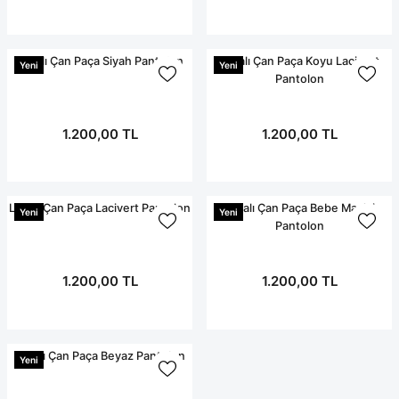
Terikoton Forma Alt
Likralı kombin Scrubs
Sağlık Ba
Forma Re
Likralı Scrubs Alt
Likralı Çan Paça Siyah Pantolon
Likralı Çan Paça Koyu Lacivert
Yeni
Yeni
Pantolon
Jogger Scrubs
ük
Likralı T
1.200,00 TL
1.200,00 TL
Sağlık Bakanlığı Yeni
Scrubs
Forma Renkleri
Likralı Çan Paça Lacivert Pantolon
Likralı Çan Paça Bebe Mavisi
Yeni
Yeni
Pantolon
1.200,00 TL
1.200,00 TL
Likralı Çan Paça Beyaz Pantolon
Yeni