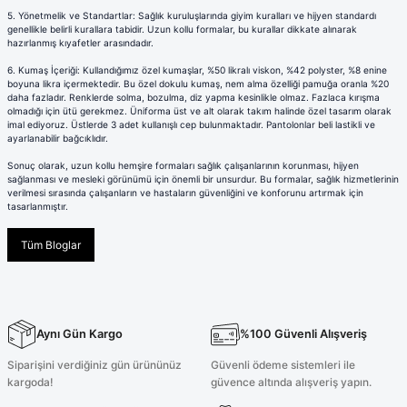
5.
Yönetmelik ve Standartlar: Sağlık kuruluşlarında giyim kuralları ve hijyen standardı
genellikle belirli kurallara tabidir. Uzun kollu formalar, bu kurallar dikkate alınarak
hazırlanmış kıyafetler arasındadır.
6.
Kumaş İçeriği: Kullandığımız özel kumaşlar, %50 likralı viskon, %42 polyster, %8 enine
boyuna likra içermektedir. Bu özel dokulu kumaş, nem alma özelliği pamuğa oranla %20
daha fazladır. Renklerde solma, bozulma, diz yapma kesinlikle olmaz. Fazlaca kırışma
olmadığı için ütü gerekmez. Üniforma üst ve alt olarak takım halinde özel tasarım olarak
imal ediyoruz. Üstlerde 3 adet kullanışlı cep bulunmaktadır. Pantolonlar beli lastikli ve
ayarlanabilir bağcıklıdır.
Sonuç olarak, uzun kollu hemşire formaları sağlık çalışanlarının korunması, hijyen
sağlanması ve mesleki görünümü için önemli bir unsurdur. Bu formalar, sağlık hizmetlerinin
verilmesi sırasında çalışanların ve hastaların güvenliğini ve konforunu artırmak için
tasarlanmıştır.
Tüm Bloglar
Aynı Gün Kargo
%100 Güvenli Alışveriş
Siparişini verdiğiniz gün ürününüz
Güvenli ödeme sistemleri ile
kargoda!
güvence altında alışveriş yapın.