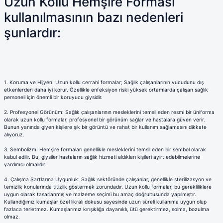
Uzun Kollu Hemşire Forması
Terikoton Forma Alt
Likralı kombin Scrubs
Sağlık Ba
kullanılmasının bazı nedenleri
Forma Re
şunlardır:
Likralı Scrubs Alt
Jogger Scrubs
ük
Likralı T
Sağlık Bakanlığı Yeni
Scrubs
1.
Koruma ve Hijyen: Uzun kollu cerrahi formalar; Sağlık çalışanlarının vucudunu dış
etkenlerden daha iyi korur. Özellikle enfeksiyon riski yüksek ortamlarda çalışan sağlık
Forma Renkleri
personeli için önemli bir koruyucu giysidir.
2.
Profesyonel Görünüm: Sağlık çalışanlarının mesleklerini temsil eden resmi bir üniforma
olarak uzun kollu formalar, profesyonel bir görünüm sağlar ve hastalara güven verir.
Bunun yanında giyen kişilere şık bir görüntü ve rahat bir kullanım sağlamasını dikkate
alıyoruz.
3.
Sembolizm: Hemşire formaları genellikle mesleklerini temsil eden bir sembol olarak
kabul edilir. Bu, giysiler hastaların sağlık hizmeti aldıkları kişileri ayırt edebilmelerine
yardımcı olmalıdır.
4.
Çalışma Şartlarına Uygunluk: Sağlık sektöründe çalışanlar, genellikle sterilizasyon ve
temizlik konularında titizlik göstermek zorundadır. Uzun kollu formalar, bu gerekliliklere
uygun olarak tasarlanmış ve malzeme seçimi bu amaç doğrultusunda yapılmıştır.
Kullandığımız kumaşlar özel likralı dokusu sayesinde uzun süreli kullanıma uygun olup
fazlaca terletmez. Kumaşlarımız kırışıklığa dayanıklı, ütü gerektirmez, solma, bozulma
olmaz.