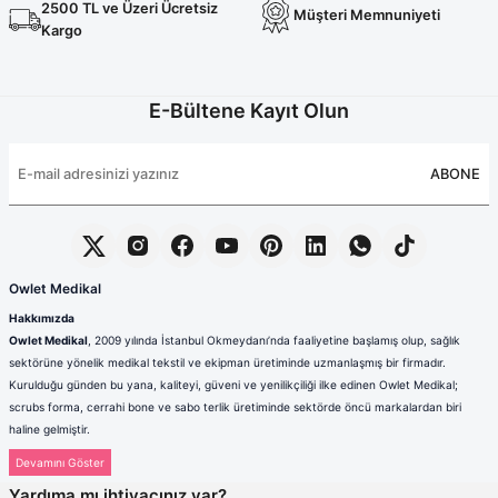
2500 TL ve Üzeri Ücretsiz
Müşteri Memnuniyeti
Kargo
E-Bültene Kayıt Olun
ABONE
Owlet Medikal
Hakkımızda
Owlet Medikal
, 2009 yılında İstanbul Okmeydanı’nda faaliyetine başlamış olup, sağlık
sektörüne yönelik medikal tekstil ve ekipman üretiminde uzmanlaşmış bir firmadır.
Kurulduğu günden bu yana, kaliteyi, güveni ve yenilikçiliği ilke edinen Owlet Medikal;
scrubs forma, cerrahi bone ve sabo terlik üretiminde sektörde öncü markalardan biri
haline gelmiştir.
Sağlık çalışanlarının mesleki hayatlarında ihtiyaç duydukları konfor, dayanıklılık ve hijyen
standartlarını karşılamak amacıyla faaliyet gösteren firmamız; güçlü üretim altyapısı,
Yardıma mı ihtiyacınız var?
deneyimli kadrosu ve müşteri odaklı yaklaşımıyla değer yaratmaktadır. Ürünlerimizin her