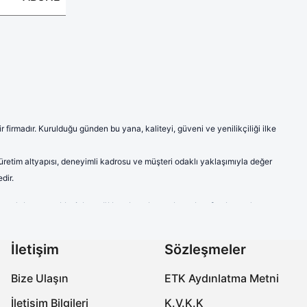
firmadır. Kurulduğu günden bu yana, kaliteyi, güveni ve yenilikçiliği ilke
 üretim altyapısı, deneyimli kadrosu ve müşteri odaklı yaklaşımıyla değer
dir.
ve model seçenekleriyle sağlık çalışanlarına hem konfor hem de
a modern ve şık çizgileriyle sektörde fark yaratmaktadır.
labilen ve ter emici kumaşlardan imal edilen ürünlerimiz, uzun süreli
İletişim
Sözleşmeler
çalışanlarının kişisel tercihlerine de hitap etmektedir.
Bize Ulaşın
ETK Aydınlatma Metni
özellikleriyle öne çıkmaktadır. Ayak sağlığını koruyan, yorgunluğu
İletişim Bilgileri
K.V.K.K