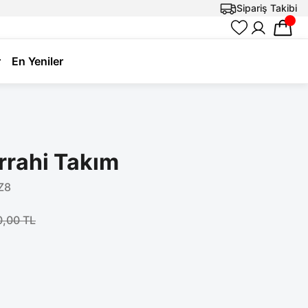
Sipariş Takibi
r
En Yeniler
rrahi Takım
Z8
0,00 TL