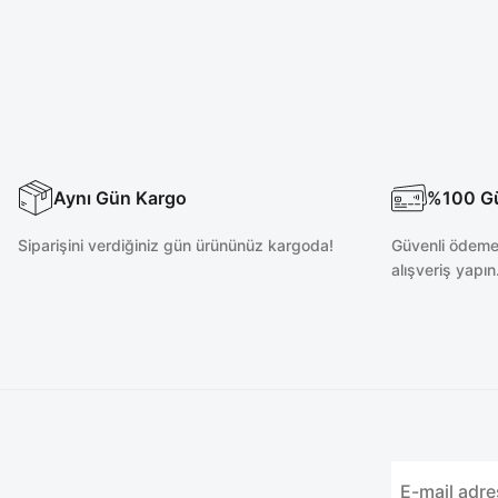
Likralı Acı Kahve Cerrahi Takım
Likralı Acı Kahve Cer
2.100,00 TL
2.100,00 T
Aynı Gün Kargo
%100 Güv
Siparişini verdiğiniz gün ürününüz kargoda!
Güvenli ödeme 
alışveriş yapın