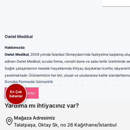
Owlet Medikal
Hakkımızda
Owlet Medikal
, 2009 yılında İstanbul Okmeydanı’nda faaliyetine başlamış olup
edinen Owlet Medikal; scrubs forma, cerrahi bone ve sabo terlik üretiminde sek
Sağlık çalışanlarının mesleki hayatlarında ihtiyaç duydukları konfor, dayanıklı
yaratmaktadır. Ürünlerimizin her biri, ulusal ve uluslararası kalite standartla
Scrubs Formada Uzmanlık
Owlet Medikal tarafından üretilen scrubs formalar
; nefes alabilen, 
En Çok
profesyonel bir görünüm sunulmaktadır. Ergonomik tasarımı sayesinde 
Satanlar
Cerrahi Bonelerde Hijyen ve Rahatlık
Hijyenin en kritik unsurlardan biri olduğu sağlık sektöründe, cerrahi b
Yardıma mı ihtiyacınız var?
kullanımlarda dahi maksimum konfor sunar. Tek renk seçeneklerinin yanı s
Sabo Terliklerde Ergonomi
Mağaza Adresimiz
Uzun saatler boyunca ayakta çalışan sağlık personeli için ürettiğimiz s
Talatpaşa, Oktay Sk, no 26 Kağıthane/İstanbul
azaltan ve dayanıklılığıyla uzun ömürlü kullanım sağlayan sabo terlikleri