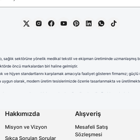
, sağlık sektörüne yönelik medikal tekstil ve ekipman üretiminde uzmanlaşmış bir 
törde öncü markalardan biri haline gelmiştir.
lık ve hijyen standartlarını karşılamak amacıyla faaliyet gösteren firmamız; güçlü
rına uygun olarak, modern üretim tesislerimizde özenle tasarlanmakta ve üretilmekte
terletmeyen ve dayanıklı kumaşlardan üretilmektedir. Farklı renk, kalıp 
uzun saatler boyunca rahat kullanım sağlayan formalarımız, aynı zamand
onelerimiz yüksek kalite standartları gözetilerek üretilmektedir. Nefes a
Hakkımızda
Alışveriş
ıra, farklı desen ve tasarımlarla çeşitlendirilen cerrahi boneler, sağlık 
Misyon ve Vizyon
Mesafeli Satış
abo terlikler, ergonomik tasarımları, ortopedik taban yapıları ve kaymaz 
Sözleşmesi
miz, işlevselliğin yanı sıra estetik açıdan da beklentileri karşılamaktadır.
Sıkça Sorulan Sorular