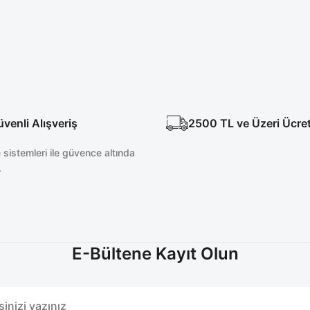
rahi Takım
Acı Kahve Cerrahi Üst
Acı Kahve Likralı C
%20
L
200,00 
480,00 TL
600,00 TL
enli Alışveriş
2500 TL ve Üzeri Ücre
sistemleri ile güvence altında
.
E-Bültene Kayıt Olun