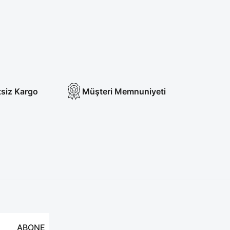
errahi Bone
Acı Kahve Likralı Cerrahi Tesettür Bone
TL
230,00 TL
tsiz Kargo
Müşteri Memnuniyeti
ABONE