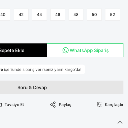
40
42
44
46
48
50
52
Sepete Ekle
WhatsApp Sipariş
Soru & Cevap
Tavsiye Et
Paylaş
Karşılaştır