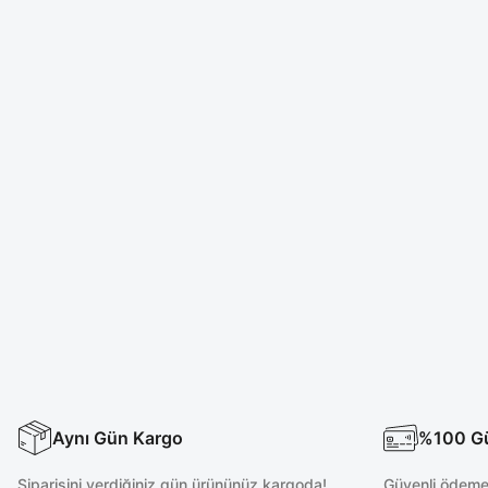
Aynı Gün Kargo
%100 Güv
Siparişini verdiğiniz gün ürününüz kargoda!
Güvenli ödeme 