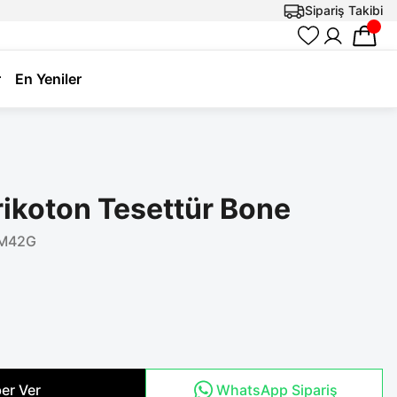
Sipariş Takibi
r
En Yeniler
rikoton Tesettür Bone
M42G
er Ver
WhatsApp Sipariş