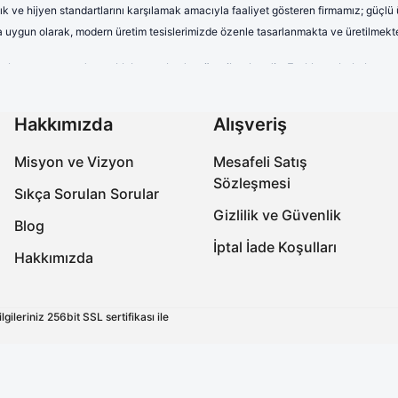
lık ve hijyen standartlarını karşılamak amacıyla faaliyet gösteren firmamız; güçlü
rına uygun olarak, modern üretim tesislerimizde özenle tasarlanmakta ve üretilmekte
terletmeyen ve dayanıklı kumaşlardan üretilmektedir. Farklı renk, kalıp 
uzun saatler boyunca rahat kullanım sağlayan formalarımız, aynı zamand
onelerimiz yüksek kalite standartları gözetilerek üretilmektedir. Nefes a
Hakkımızda
Alışveriş
ıra, farklı desen ve tasarımlarla çeşitlendirilen cerrahi boneler, sağlık 
Misyon ve Vizyon
Mesafeli Satış
abo terlikler, ergonomik tasarımları, ortopedik taban yapıları ve kaymaz 
Sözleşmesi
miz, işlevselliğin yanı sıra estetik açıdan da beklentileri karşılamaktadır.
Sıkça Sorulan Sorular
Gizlilik ve Güvenlik
ksek kaliteli ve güvenilir ürünler üreterek, onların meslek hayatlarında k
Blog
uniyetini daima öncelik haline getirmektedir.
İptal İade Koşulları
Hakkımızda
ksek kaliteli ve güvenilir ürünler üreterek, onların meslek hayatlarında k
uniyetini daima öncelik haline getirmektedir.
ileriniz 256bit SSL sertifikası ile
ir.
lıyoruz.
niyeti yer almaktadır.