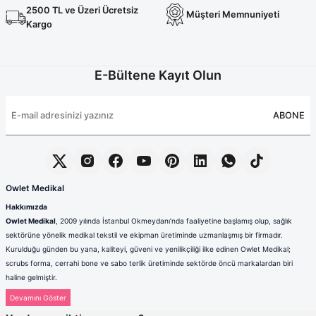
2500 TL ve Üzeri Ücretsiz
Müşteri Memnuniyeti
Kargo
E-Bültene Kayıt Olun
ABONE
Owlet Medikal
Hakkımızda
Owlet Medikal
, 2009 yılında İstanbul Okmeydanı’nda faaliyetine başlamış olup, sağlık
sektörüne yönelik medikal tekstil ve ekipman üretiminde uzmanlaşmış bir firmadır.
Kurulduğu günden bu yana, kaliteyi, güveni ve yenilikçiliği ilke edinen Owlet Medikal;
scrubs forma, cerrahi bone ve sabo terlik üretiminde sektörde öncü markalardan biri
haline gelmiştir.
Sağlık çalışanlarının mesleki hayatlarında ihtiyaç duydukları konfor, dayanıklılık ve hijyen
standartlarını karşılamak amacıyla faaliyet gösteren firmamız; güçlü üretim altyapısı,