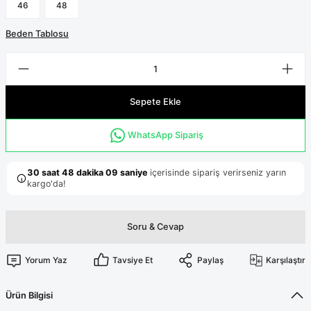
Terikoton Forma Alt
Likralı kombin Scrubs
46
48
Sağlık Ba
Forma Re
Beden Tablosu
Likralı Scrubs Alt
Jogger Scrubs
ük
Sepete Ekle
Likralı T
Sağlık Bakanlığı Yeni
Scrubs
Forma Renkleri
WhatsApp Sipariş
Soru & Cevap
Yorum Yaz
Tavsiye Et
Paylaş
Karşılaştır
Ürün Bilgisi