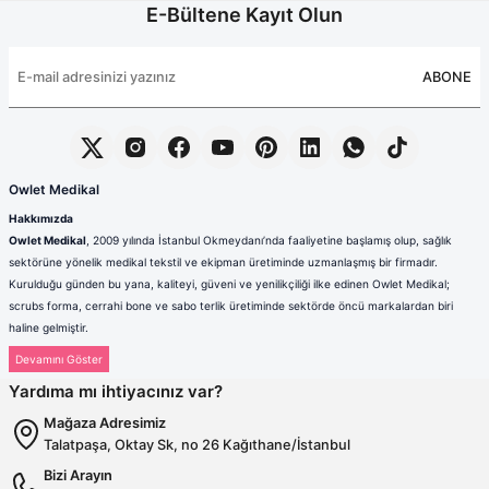
E-Bültene Kayıt Olun
ABONE
Owlet Medikal
Hakkımızda
Owlet Medikal
, 2009 yılında İstanbul Okmeydanı’nda faaliyetine başlamış olup, sağlık
sektörüne yönelik medikal tekstil ve ekipman üretiminde uzmanlaşmış bir firmadır.
Kurulduğu günden bu yana, kaliteyi, güveni ve yenilikçiliği ilke edinen Owlet Medikal;
scrubs forma, cerrahi bone ve sabo terlik üretiminde sektörde öncü markalardan biri
haline gelmiştir.
Sağlık çalışanlarının mesleki hayatlarında ihtiyaç duydukları konfor, dayanıklılık ve hijyen
standartlarını karşılamak amacıyla faaliyet gösteren firmamız; güçlü üretim altyapısı,
Yardıma mı ihtiyacınız var?
deneyimli kadrosu ve müşteri odaklı yaklaşımıyla değer yaratmaktadır. Ürünlerimizin her
biri, ulusal ve uluslararası kalite standartlarına uygun olarak, modern üretim tesislerimizde
Mağaza Adresimiz
özenle tasarlanmakta ve üretilmektedir.
Talatpaşa, Oktay Sk, no 26 Kağıthane/İstanbul
Scrubs Formada Uzmanlık
Bizi Arayın
Owlet Medikal tarafından üretilen scrubs formalar
; nefes alabilen,