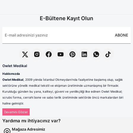
E-Bültene Kayıt Olun
ABONE
Owlet Medikal
Hakkımızda
Owlet Medikal
, 2009 yılında İstanbul Okmeydanı’nda faaliyetine başlamış olup, sağlık
sektörüne yönelik medikal tekstil ve ekipman üretiminde uzmanlaşmış bir firmadır.
Kurulduğu günden bu yana, kaliteyi, güveni ve yenilikçiliği ilke edinen Owlet Medikal;
scrubs forma, cerrahi bone ve sabo terlik üretiminde sektörde öncü markalardan biri
haline gelmiştir.
Sağlık çalışanlarının mesleki hayatlarında ihtiyaç duydukları konfor, dayanıklılık ve hijyen
standartlarını karşılamak amacıyla faaliyet gösteren firmamız; güçlü üretim altyapısı,
Yardıma mı ihtiyacınız var?
deneyimli kadrosu ve müşteri odaklı yaklaşımıyla değer yaratmaktadır. Ürünlerimizin her
biri, ulusal ve uluslararası kalite standartlarına uygun olarak, modern üretim tesislerimizde
Mağaza Adresimiz
özenle tasarlanmakta ve üretilmektedir.