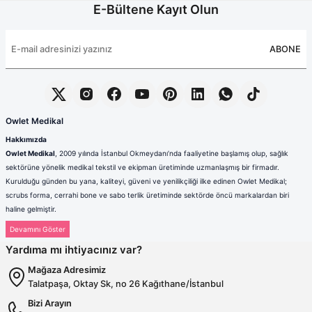
E-Bültene Kayıt Olun
ABONE
Owlet Medikal
Hakkımızda
Owlet Medikal
, 2009 yılında İstanbul Okmeydanı’nda faaliyetine başlamış olup, sağlık
sektörüne yönelik medikal tekstil ve ekipman üretiminde uzmanlaşmış bir firmadır.
Kurulduğu günden bu yana, kaliteyi, güveni ve yenilikçiliği ilke edinen Owlet Medikal;
scrubs forma, cerrahi bone ve sabo terlik üretiminde sektörde öncü markalardan biri
haline gelmiştir.
Sağlık çalışanlarının mesleki hayatlarında ihtiyaç duydukları konfor, dayanıklılık ve hijyen
standartlarını karşılamak amacıyla faaliyet gösteren firmamız; güçlü üretim altyapısı,
Yardıma mı ihtiyacınız var?
deneyimli kadrosu ve müşteri odaklı yaklaşımıyla değer yaratmaktadır. Ürünlerimizin her
biri, ulusal ve uluslararası kalite standartlarına uygun olarak, modern üretim tesislerimizde
Mağaza Adresimiz
özenle tasarlanmakta ve üretilmektedir.
Talatpaşa, Oktay Sk, no 26 Kağıthane/İstanbul
Scrubs Formada Uzmanlık
Bizi Arayın
Owlet Medikal tarafından üretilen scrubs formalar
; nefes alabilen,