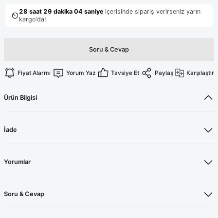
Terikoton Forma Alt
Likralı kombin Scrubs
Sağlık Ba
Forma Re
Likralı Scrubs Alt
Jogger Scrubs
Soru & Cevap
ük
Likralı T
Fiyat Alarmı
Yorum Yaz
Tavsiye Et
Paylaş
Karşılaştır
Sağlık Bakanlığı Yeni
Scrubs
Forma Renkleri
Ürün Bilgisi
İade
Yorumlar
Soru & Cevap