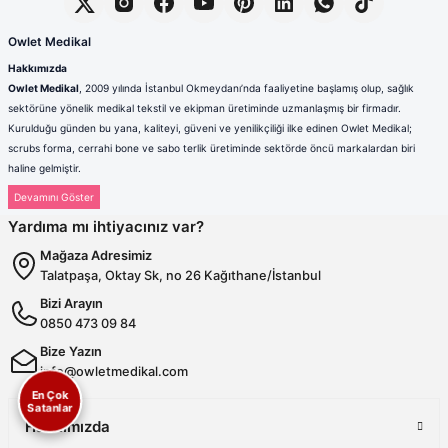
Owlet Medikal
Hakkımızda
Owlet Medikal
, 2009 yılında İstanbul Okmeydanı’nda faaliyetine başlamış olup, sağlık
sektörüne yönelik medikal tekstil ve ekipman üretiminde uzmanlaşmış bir firmadır.
Kurulduğu günden bu yana, kaliteyi, güveni ve yenilikçiliği ilke edinen Owlet Medikal;
scrubs forma, cerrahi bone ve sabo terlik üretiminde sektörde öncü markalardan biri
haline gelmiştir.
Sağlık çalışanlarının mesleki hayatlarında ihtiyaç duydukları konfor, dayanıklılık ve hijyen
standartlarını karşılamak amacıyla faaliyet gösteren firmamız; güçlü üretim altyapısı,
Yardıma mı ihtiyacınız var?
deneyimli kadrosu ve müşteri odaklı yaklaşımıyla değer yaratmaktadır. Ürünlerimizin her
biri, ulusal ve uluslararası kalite standartlarına uygun olarak, modern üretim tesislerimizde
Mağaza Adresimiz
özenle tasarlanmakta ve üretilmektedir.
Talatpaşa, Oktay Sk, no 26 Kağıthane/İstanbul
Scrubs Formada Uzmanlık
Bizi Arayın
Owlet Medikal tarafından üretilen scrubs formalar
; nefes alabilen,
0850 473 09 84
terletmeyen ve dayanıklı kumaşlardan üretilmektedir. Farklı renk,
kalıp ve model seçenekleriyle sağlık çalışanlarına hem konfor hem de
Bize Yazın
profesyonel bir görünüm sunulmaktadır. Ergonomik tasarımı
info@owletmedikal.com
sayesinde uzun saatler boyunca rahat kullanım sağlayan formalarımız,
En Çok
aynı zamanda modern ve şık çizgileriyle sektörde fark yaratmaktadır.
Satanlar
Cerrahi Bonelerde Hijyen ve Rahatlık
Hakkımızda
Hijyenin en kritik unsurlardan biri olduğu sağlık sektöründe, cerrahi