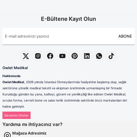
E-Bültene Kayıt Olun
ABONE
Owlet Medikal
Hakkımızda
Owlet Medikal
, 2009 yılında İstanbul Okmeydanı’nda faaliyetine başlamış olup, sağlık
sektörüne yönelik medikal tekstil ve ekipman üretiminde uzmanlaşmış bir firmadır.
Kurulduğu günden bu yana, kaliteyi, güveni ve yenilikçiliği ilke edinen Owlet Medikal;
scrubs forma, cerrahi bone ve sabo terlik üretiminde sektörde öncü markalardan biri
haline gelmiştir.
Sağlık çalışanlarının mesleki hayatlarında ihtiyaç duydukları konfor, dayanıklılık ve hijyen
standartlarını karşılamak amacıyla faaliyet gösteren firmamız; güçlü üretim altyapısı,
Yardıma mı ihtiyacınız var?
deneyimli kadrosu ve müşteri odaklı yaklaşımıyla değer yaratmaktadır. Ürünlerimizin her
biri, ulusal ve uluslararası kalite standartlarına uygun olarak, modern üretim tesislerimizde
Mağaza Adresimiz
özenle tasarlanmakta ve üretilmektedir.