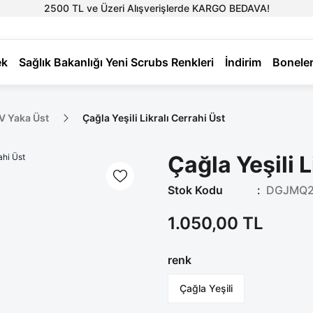
2500 TL ve Üzeri Alışverişlerde KARGO BEDAVA!
ek
Sağlık Bakanlığı Yeni Scrubs Renkleri
İndirim
Bonele
 V Yaka Üst
Çağla Yeşili Likralı Cerrahi Üst
Çağla Yeşili L
Stok Kodu
DGJMQ2
1.050,00 TL
renk
Çağla Yeşili