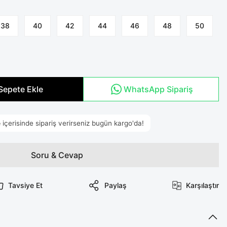
38
40
42
44
46
48
50
Sepete Ekle
WhatsApp Sipariş
Soru & Cevap
Tavsiye Et
Paylaş
Karşılaştır