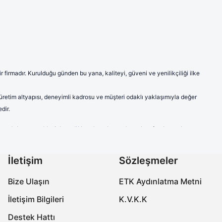
firmadır. Kurulduğu günden bu yana, kaliteyi, güveni ve yenilikçiliği ilke
 üretim altyapısı, deneyimli kadrosu ve müşteri odaklı yaklaşımıyla değer
dir.
ve model seçenekleriyle sağlık çalışanlarına hem konfor hem de
a modern ve şık çizgileriyle sektörde fark yaratmaktadır.
labilen ve ter emici kumaşlardan imal edilen ürünlerimiz, uzun süreli
İletişim
Sözleşmeler
çalışanlarının kişisel tercihlerine de hitap etmektedir.
Bize Ulaşın
ETK Aydınlatma Metni
özellikleriyle öne çıkmaktadır. Ayak sağlığını koruyan, yorgunluğu
İletişim Bilgileri
K.V.K.K
onforlu ve güvenli bir deneyim yaşamalarını sağlamaktır. Üretimin her
Destek Hattı