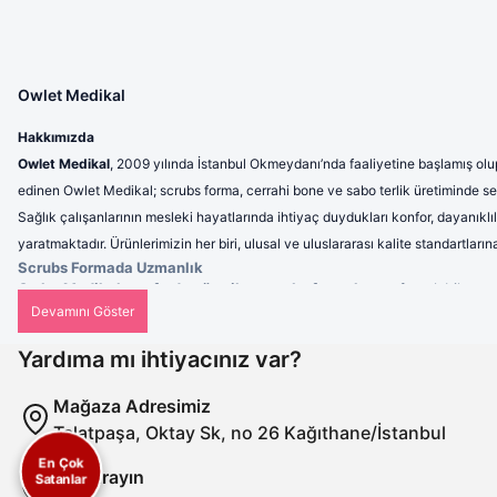
Owlet Medikal
Hakkımızda
Owlet Medikal
, 2009 yılında İstanbul Okmeydanı’nda faaliyetine başlamış olup
edinen Owlet Medikal; scrubs forma, cerrahi bone ve sabo terlik üretiminde sek
Sağlık çalışanlarının mesleki hayatlarında ihtiyaç duydukları konfor, dayanıklı
yaratmaktadır. Ürünlerimizin her biri, ulusal ve uluslararası kalite standartla
Scrubs Formada Uzmanlık
Owlet Medikal tarafından üretilen scrubs formalar
; nefes alabilen, 
profesyonel bir görünüm sunulmaktadır. Ergonomik tasarımı sayesinde 
Cerrahi Bonelerde Hijyen ve Rahatlık
Hijyenin en kritik unsurlardan biri olduğu sağlık sektöründe, cerrahi b
Yardıma mı ihtiyacınız var?
kullanımlarda dahi maksimum konfor sunar. Tek renk seçeneklerinin yanı s
Sabo Terliklerde Ergonomi
Mağaza Adresimiz
Uzun saatler boyunca ayakta çalışan sağlık personeli için ürettiğimiz s
Talatpaşa, Oktay Sk, no 26 Kağıthane/İstanbul
azaltan ve dayanıklılığıyla uzun ömürlü kullanım sağlayan sabo terlikleri
Misyonumuz
En Çok
Bizi Arayın
Owlet Medikal’in misyonu; sağlık çalışanlarının ihtiyaçlarına uygun, yü
Satanlar