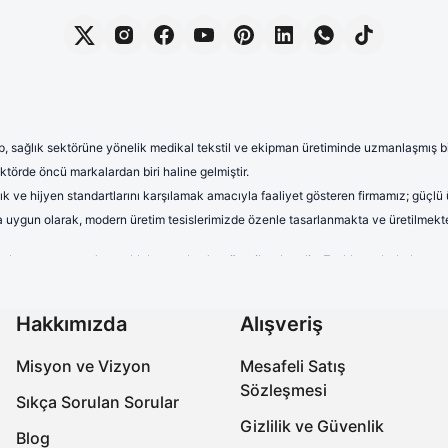
, sağlık sektörüne yönelik medikal tekstil ve ekipman üretiminde uzmanlaşmış bir 
törde öncü markalardan biri haline gelmiştir.
lık ve hijyen standartlarını karşılamak amacıyla faaliyet gösteren firmamız; güçlü
rına uygun olarak, modern üretim tesislerimizde özenle tasarlanmakta ve üretilmekte
terletmeyen ve dayanıklı kumaşlardan üretilmektedir. Farklı renk, kalıp 
uzun saatler boyunca rahat kullanım sağlayan formalarımız, aynı zamand
onelerimiz yüksek kalite standartları gözetilerek üretilmektedir. Nefes a
Hakkımızda
Alışveriş
ıra, farklı desen ve tasarımlarla çeşitlendirilen cerrahi boneler, sağlık 
Misyon ve Vizyon
Mesafeli Satış
abo terlikler, ergonomik tasarımları, ortopedik taban yapıları ve kaymaz 
Sözleşmesi
miz, işlevselliğin yanı sıra estetik açıdan da beklentileri karşılamaktadır.
Sıkça Sorulan Sorular
Gizlilik ve Güvenlik
ksek kaliteli ve güvenilir ürünler üreterek, onların meslek hayatlarında k
Blog