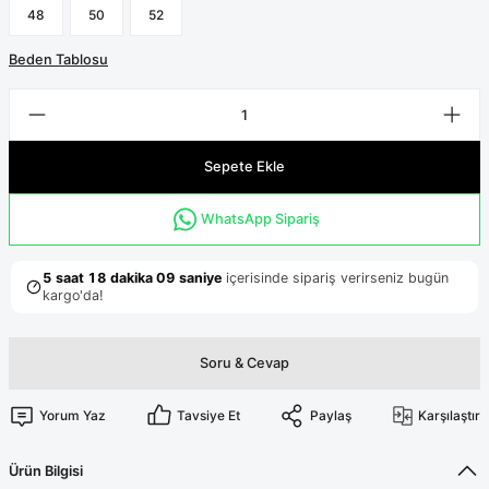
Terikoton Forma Alt
Likralı kombin Scrubs
48
50
52
Sağlık Ba
Forma Re
Beden Tablosu
Likralı Scrubs Alt
Jogger Scrubs
ük
Likralı T
Sepete Ekle
Sağlık Bakanlığı Yeni
Scrubs
Forma Renkleri
WhatsApp Sipariş
Soru & Cevap
Yorum Yaz
Tavsiye Et
Paylaş
Karşılaştır
Ürün Bilgisi