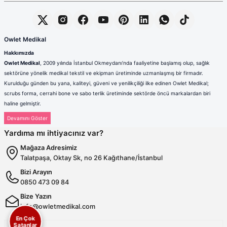
Owlet Medikal
Hakkımızda
Owlet Medikal
, 2009 yılında İstanbul Okmeydanı’nda faaliyetine başlamış olup, sağlık
sektörüne yönelik medikal tekstil ve ekipman üretiminde uzmanlaşmış bir firmadır.
Kurulduğu günden bu yana, kaliteyi, güveni ve yenilikçiliği ilke edinen Owlet Medikal;
scrubs forma, cerrahi bone ve sabo terlik üretiminde sektörde öncü markalardan biri
haline gelmiştir.
Sağlık çalışanlarının mesleki hayatlarında ihtiyaç duydukları konfor, dayanıklılık ve hijyen
standartlarını karşılamak amacıyla faaliyet gösteren firmamız; güçlü üretim altyapısı,
Yardıma mı ihtiyacınız var?
deneyimli kadrosu ve müşteri odaklı yaklaşımıyla değer yaratmaktadır. Ürünlerimizin her
biri, ulusal ve uluslararası kalite standartlarına uygun olarak, modern üretim tesislerimizde
Mağaza Adresimiz
özenle tasarlanmakta ve üretilmektedir.
Talatpaşa, Oktay Sk, no 26 Kağıthane/İstanbul
Scrubs Formada Uzmanlık
Bizi Arayın
Owlet Medikal tarafından üretilen scrubs formalar
; nefes alabilen,
0850 473 09 84
terletmeyen ve dayanıklı kumaşlardan üretilmektedir. Farklı renk,
kalıp ve model seçenekleriyle sağlık çalışanlarına hem konfor hem de
Bize Yazın
profesyonel bir görünüm sunulmaktadır. Ergonomik tasarımı
info@owletmedikal.com
sayesinde uzun saatler boyunca rahat kullanım sağlayan formalarımız,
En Çok
aynı zamanda modern ve şık çizgileriyle sektörde fark yaratmaktadır.
Satanlar