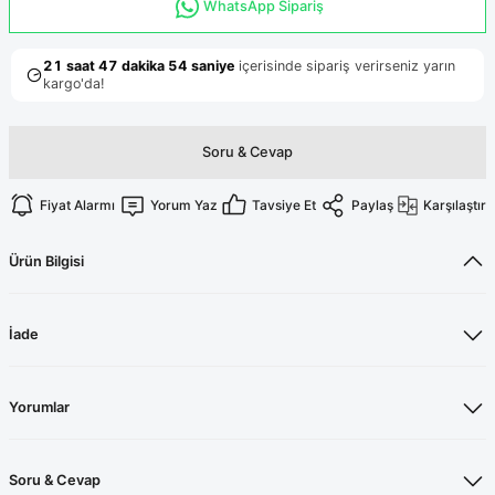
Terikoton Forma Alt
Likralı kombin Scrubs
WhatsApp Sipariş
Sağlık Ba
Forma Re
Likralı Scrubs Alt
Jogger Scrubs
ük
Soru & Cevap
Likralı T
Sağlık Bakanlığı Yeni
Scrubs
Forma Renkleri
Fiyat Alarmı
Yorum Yaz
Tavsiye Et
Paylaş
Karşılaştır
Ürün Bilgisi
İade
Yorumlar
Soru & Cevap