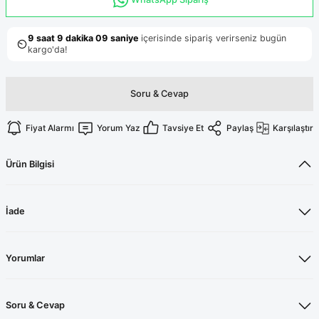
Terikoton Forma Alt
Likralı kombin Scrubs
Sağlık Ba
Forma Re
Likralı Scrubs Alt
Jogger Scrubs
ük
Soru & Cevap
Likralı T
Sağlık Bakanlığı Yeni
Scrubs
Fiyat Alarmı
Yorum Yaz
Tavsiye Et
Paylaş
Karşılaştır
Forma Renkleri
Ürün Bilgisi
İade
Yorumlar
Soru & Cevap