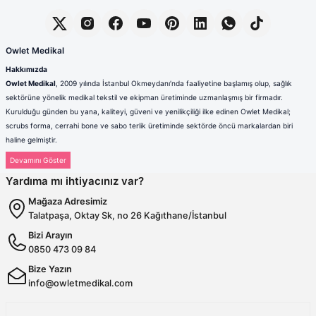
Owlet Medikal
Hakkımızda
Owlet Medikal
, 2009 yılında İstanbul Okmeydanı’nda faaliyetine başlamış olup, sağlık
sektörüne yönelik medikal tekstil ve ekipman üretiminde uzmanlaşmış bir firmadır.
Kurulduğu günden bu yana, kaliteyi, güveni ve yenilikçiliği ilke edinen Owlet Medikal;
scrubs forma, cerrahi bone ve sabo terlik üretiminde sektörde öncü markalardan biri
haline gelmiştir.
Sağlık çalışanlarının mesleki hayatlarında ihtiyaç duydukları konfor, dayanıklılık ve hijyen
standartlarını karşılamak amacıyla faaliyet gösteren firmamız; güçlü üretim altyapısı,
Yardıma mı ihtiyacınız var?
deneyimli kadrosu ve müşteri odaklı yaklaşımıyla değer yaratmaktadır. Ürünlerimizin her
biri, ulusal ve uluslararası kalite standartlarına uygun olarak, modern üretim tesislerimizde
Mağaza Adresimiz
özenle tasarlanmakta ve üretilmektedir.
Talatpaşa, Oktay Sk, no 26 Kağıthane/İstanbul
Scrubs Formada Uzmanlık
Bizi Arayın
Owlet Medikal tarafından üretilen scrubs formalar
; nefes alabilen,
0850 473 09 84
terletmeyen ve dayanıklı kumaşlardan üretilmektedir. Farklı renk,
kalıp ve model seçenekleriyle sağlık çalışanlarına hem konfor hem de
Bize Yazın
profesyonel bir görünüm sunulmaktadır. Ergonomik tasarımı
info@owletmedikal.com
sayesinde uzun saatler boyunca rahat kullanım sağlayan formalarımız,
aynı zamanda modern ve şık çizgileriyle sektörde fark yaratmaktadır.