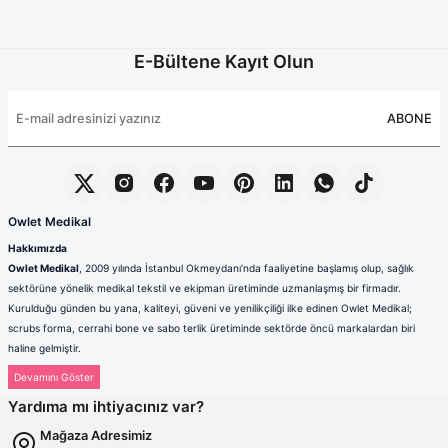
E-Bültene Kayıt Olun
ABONE
Owlet Medikal
Hakkımızda
Owlet Medikal
, 2009 yılında İstanbul Okmeydanı’nda faaliyetine başlamış olup, sağlık
sektörüne yönelik medikal tekstil ve ekipman üretiminde uzmanlaşmış bir firmadır.
Kurulduğu günden bu yana, kaliteyi, güveni ve yenilikçiliği ilke edinen Owlet Medikal;
scrubs forma, cerrahi bone ve sabo terlik üretiminde sektörde öncü markalardan biri
haline gelmiştir.
Sağlık çalışanlarının mesleki hayatlarında ihtiyaç duydukları konfor, dayanıklılık ve hijyen
standartlarını karşılamak amacıyla faaliyet gösteren firmamız; güçlü üretim altyapısı,
Yardıma mı ihtiyacınız var?
deneyimli kadrosu ve müşteri odaklı yaklaşımıyla değer yaratmaktadır. Ürünlerimizin her
biri, ulusal ve uluslararası kalite standartlarına uygun olarak, modern üretim tesislerimizde
Mağaza Adresimiz
özenle tasarlanmakta ve üretilmektedir.