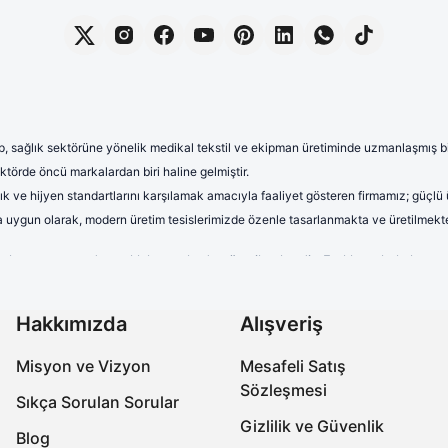
, sağlık sektörüne yönelik medikal tekstil ve ekipman üretiminde uzmanlaşmış bir 
törde öncü markalardan biri haline gelmiştir.
lık ve hijyen standartlarını karşılamak amacıyla faaliyet gösteren firmamız; güçlü
rına uygun olarak, modern üretim tesislerimizde özenle tasarlanmakta ve üretilmekte
terletmeyen ve dayanıklı kumaşlardan üretilmektedir. Farklı renk, kalıp 
uzun saatler boyunca rahat kullanım sağlayan formalarımız, aynı zamand
onelerimiz yüksek kalite standartları gözetilerek üretilmektedir. Nefes a
Hakkımızda
Alışveriş
ıra, farklı desen ve tasarımlarla çeşitlendirilen cerrahi boneler, sağlık 
Misyon ve Vizyon
Mesafeli Satış
abo terlikler, ergonomik tasarımları, ortopedik taban yapıları ve kaymaz 
Sözleşmesi
miz, işlevselliğin yanı sıra estetik açıdan da beklentileri karşılamaktadır.
Sıkça Sorulan Sorular
Gizlilik ve Güvenlik
ksek kaliteli ve güvenilir ürünler üreterek, onların meslek hayatlarında k
Blog