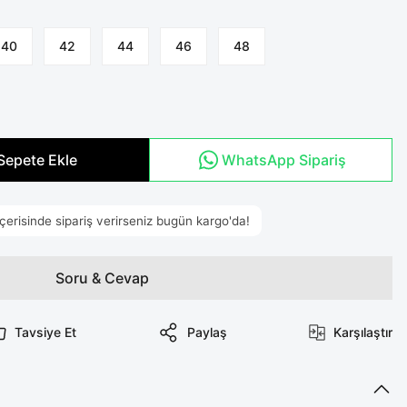
40
42
44
46
48
Sepete Ekle
WhatsApp Sipariş
Soru & Cevap
Tavsiye Et
Paylaş
Karşılaştır