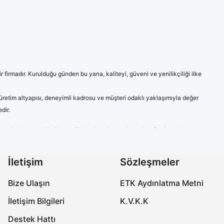
firmadır. Kurulduğu günden bu yana, kaliteyi, güveni ve yenilikçiliği ilke
 üretim altyapısı, deneyimli kadrosu ve müşteri odaklı yaklaşımıyla değer
dir.
ve model seçenekleriyle sağlık çalışanlarına hem konfor hem de
a modern ve şık çizgileriyle sektörde fark yaratmaktadır.
labilen ve ter emici kumaşlardan imal edilen ürünlerimiz, uzun süreli
İletişim
Sözleşmeler
çalışanlarının kişisel tercihlerine de hitap etmektedir.
Bize Ulaşın
ETK Aydınlatma Metni
özellikleriyle öne çıkmaktadır. Ayak sağlığını koruyan, yorgunluğu
İletişim Bilgileri
K.V.K.K
onforlu ve güvenli bir deneyim yaşamalarını sağlamaktır. Üretimin her
Destek Hattı