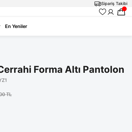
Sipariş Takibi
r
En Yeniler
Cerrahi Forma Altı Pantolon
YZ1
00 TL