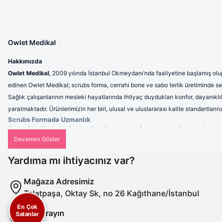
Owlet Medikal
Hakkımızda
Owlet Medikal
, 2009 yılında İstanbul Okmeydanı’nda faaliyetine başlamış olup
edinen Owlet Medikal; scrubs forma, cerrahi bone ve sabo terlik üretiminde sek
Sağlık çalışanlarının mesleki hayatlarında ihtiyaç duydukları konfor, dayanıklı
yaratmaktadır. Ürünlerimizin her biri, ulusal ve uluslararası kalite standartla
Scrubs Formada Uzmanlık
Owlet Medikal tarafından üretilen scrubs formalar
; nefes alabilen, 
profesyonel bir görünüm sunulmaktadır. Ergonomik tasarımı sayesinde 
Cerrahi Bonelerde Hijyen ve Rahatlık
Hijyenin en kritik unsurlardan biri olduğu sağlık sektöründe, cerrahi b
Yardıma mı ihtiyacınız var?
kullanımlarda dahi maksimum konfor sunar. Tek renk seçeneklerinin yanı s
Sabo Terliklerde Ergonomi
Mağaza Adresimiz
Uzun saatler boyunca ayakta çalışan sağlık personeli için ürettiğimiz s
Talatpaşa, Oktay Sk, no 26 Kağıthane/İstanbul
azaltan ve dayanıklılığıyla uzun ömürlü kullanım sağlayan sabo terlikleri
Misyonumuz
En Çok
Bizi Arayın
Owlet Medikal’in misyonu; sağlık çalışanlarının ihtiyaçlarına uygun, yü
Satanlar