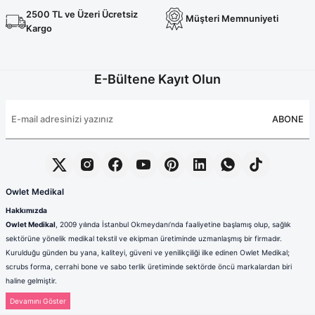
2500 TL ve Üzeri Ücretsiz
Müşteri Memnuniyeti
Kargo
E-Bültene Kayıt Olun
ABONE
Owlet Medikal
Hakkımızda
Owlet Medikal
, 2009 yılında İstanbul Okmeydanı’nda faaliyetine başlamış olup, sağlık
sektörüne yönelik medikal tekstil ve ekipman üretiminde uzmanlaşmış bir firmadır.
Kurulduğu günden bu yana, kaliteyi, güveni ve yenilikçiliği ilke edinen Owlet Medikal;
scrubs forma, cerrahi bone ve sabo terlik üretiminde sektörde öncü markalardan biri
haline gelmiştir.
Sağlık çalışanlarının mesleki hayatlarında ihtiyaç duydukları konfor, dayanıklılık ve hijyen
standartlarını karşılamak amacıyla faaliyet gösteren firmamız; güçlü üretim altyapısı,