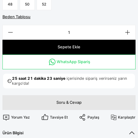
Terikoton Forma Alt
Likralı kombin Scrubs
48
50
52
Sağlık Ba
Forma Re
Beden Tablosu
Likralı Scrubs Alt
Jogger Scrubs
ük
Likralı T
Sepete Ekle
Sağlık Bakanlığı Yeni
Scrubs
Forma Renkleri
WhatsApp Sipariş
Soru & Cevap
Yorum Yaz
Tavsiye Et
Paylaş
Karşılaştır
Ürün Bilgisi