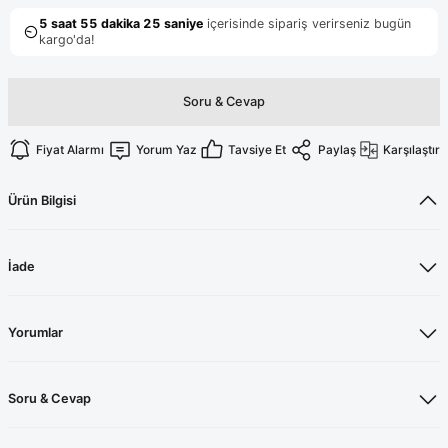
Terikoton Forma Alt
Likralı kombin Scrubs
Sağlık Ba
Forma Re
Likralı Scrubs Alt
Jogger Scrubs
Soru & Cevap
ük
Likralı T
Fiyat Alarmı
Yorum Yaz
Tavsiye Et
Paylaş
Karşılaştır
Sağlık Bakanlığı Yeni
Scrubs
Forma Renkleri
Ürün Bilgisi
İade
Yorumlar
Soru & Cevap