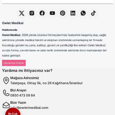
Owlet Medikal
Hakkımızda
Owlet Medikal
, 2009 yılında İstanbul Okmeydanı’nda faaliyetine başlamış olup, sağlık
sektörüne yönelik medikal tekstil ve ekipman üretiminde uzmanlaşmış bir firmadır.
Kurulduğu günden bu yana, kaliteyi, güveni ve yenilikçiliği ilke edinen Owlet Medikal;
scrubs forma, cerrahi bone ve sabo terlik üretiminde sektörde öncü markalardan biri
haline gelmiştir.
Sağlık çalışanlarının mesleki hayatlarında ihtiyaç duydukları konfor, dayanıklılık ve hijyen
standartlarını karşılamak amacıyla faaliyet gösteren firmamız; güçlü üretim altyapısı,
Yardıma mı ihtiyacınız var?
deneyimli kadrosu ve müşteri odaklı yaklaşımıyla değer yaratmaktadır. Ürünlerimizin her
biri, ulusal ve uluslararası kalite standartlarına uygun olarak, modern üretim tesislerimizde
Mağaza Adresimiz
özenle tasarlanmakta ve üretilmektedir.
Talatpaşa, Oktay Sk, no 26 Kağıthane/İstanbul
Scrubs Formada Uzmanlık
Bizi Arayın
Owlet Medikal tarafından üretilen scrubs formalar
; nefes alabilen,
0850 473 09 84
terletmeyen ve dayanıklı kumaşlardan üretilmektedir. Farklı renk,
kalıp ve model seçenekleriyle sağlık çalışanlarına hem konfor hem de
Bize Yazın
profesyonel bir görünüm sunulmaktadır. Ergonomik tasarımı
info@owletmedikal.com
sayesinde uzun saatler boyunca rahat kullanım sağlayan formalarımız,
En Çok