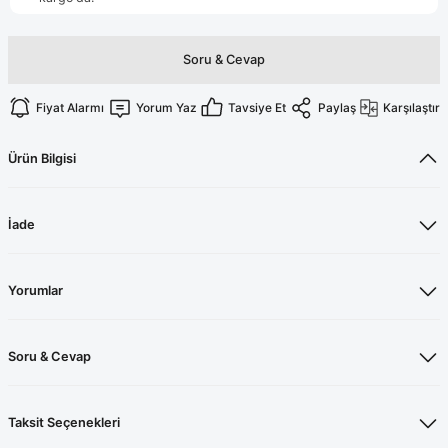
Terikoton Forma Alt
Likralı kombin Scrubs
Sağlık Ba
Forma Re
Likralı Scrubs Alt
Soru & Cevap
Jogger Scrubs
Fiyat Alarmı
Yorum Yaz
Tavsiye Et
Paylaş
Karşılaştır
ük
Likralı T
Ürün Bilgisi
Sağlık Bakanlığı Yeni
Scrubs
Forma Renkleri
İade
Yorumlar
Soru & Cevap
Taksit Seçenekleri