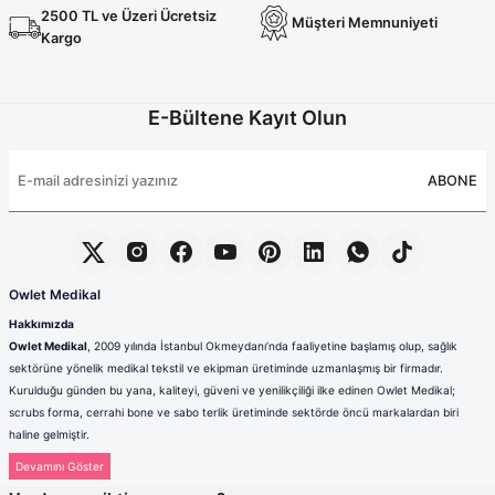
2500 TL ve Üzeri Ücretsiz
Müşteri Memnuniyeti
Kargo
E-Bültene Kayıt Olun
ABONE
Owlet Medikal
Hakkımızda
Owlet Medikal
, 2009 yılında İstanbul Okmeydanı’nda faaliyetine başlamış olup, sağlık
sektörüne yönelik medikal tekstil ve ekipman üretiminde uzmanlaşmış bir firmadır.
Kurulduğu günden bu yana, kaliteyi, güveni ve yenilikçiliği ilke edinen Owlet Medikal;
scrubs forma, cerrahi bone ve sabo terlik üretiminde sektörde öncü markalardan biri
haline gelmiştir.
Sağlık çalışanlarının mesleki hayatlarında ihtiyaç duydukları konfor, dayanıklılık ve hijyen
standartlarını karşılamak amacıyla faaliyet gösteren firmamız; güçlü üretim altyapısı,