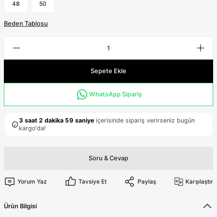
Terikoton Forma Alt
Likralı kombin Scrubs
48
50
Sağlık Ba
Forma Re
Beden Tablosu
Likralı Scrubs Alt
Jogger Scrubs
ük
Sepete Ekle
Likralı T
Sağlık Bakanlığı Yeni
Scrubs
Forma Renkleri
WhatsApp Sipariş
Soru & Cevap
Yorum Yaz
Tavsiye Et
Paylaş
Karşılaştır
Ürün Bilgisi