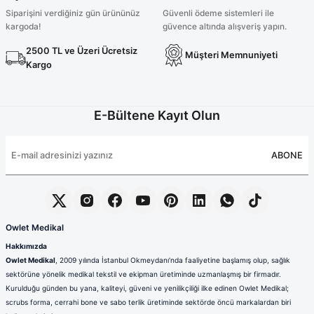
Siparişini verdiğiniz gün ürününüz
Güvenli ödeme sistemleri ile
kargoda!
güvence altında alışveriş yapın.
2500 TL ve Üzeri Ücretsiz
Müşteri Memnuniyeti
Kargo
E-Bültene Kayıt Olun
ABONE
Owlet Medikal
Hakkımızda
Owlet Medikal
, 2009 yılında İstanbul Okmeydanı’nda faaliyetine başlamış olup, sağlık
sektörüne yönelik medikal tekstil ve ekipman üretiminde uzmanlaşmış bir firmadır.
Kurulduğu günden bu yana, kaliteyi, güveni ve yenilikçiliği ilke edinen Owlet Medikal;
scrubs forma, cerrahi bone ve sabo terlik üretiminde sektörde öncü markalardan biri