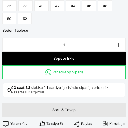
Terikoton Forma Alt
Likralı kombin Scrubs
36
38
40
42
44
46
48
Sağlık Ba
Forma Re
Likralı Scrubs Alt
50
52
Jogger Scrubs
Beden Tablosu
ük
Likralı T
Sağlık Bakanlığı Yeni
Scrubs
Forma Renkleri
Sepete Ekle
WhatsApp Sipariş
Soru & Cevap
Yorum Yaz
Tavsiye Et
Paylaş
Karşılaştır