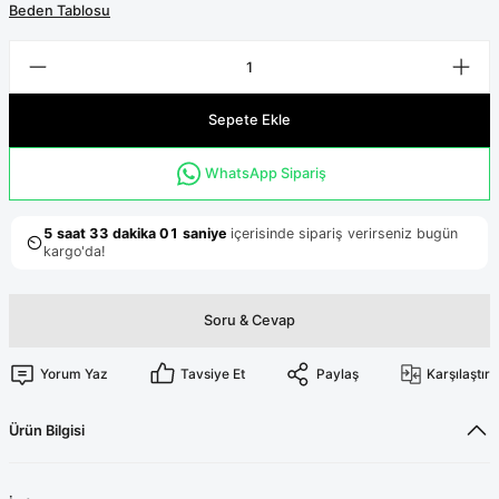
Terikoton Forma Alt
Likralı kombin Scrubs
Beden Tablosu
Sağlık Ba
Forma Re
Likralı Scrubs Alt
Jogger Scrubs
Sepete Ekle
ük
Likralı T
WhatsApp Sipariş
Sağlık Bakanlığı Yeni
Scrubs
Forma Renkleri
Soru & Cevap
Yorum Yaz
Tavsiye Et
Paylaş
Karşılaştır
Ürün Bilgisi