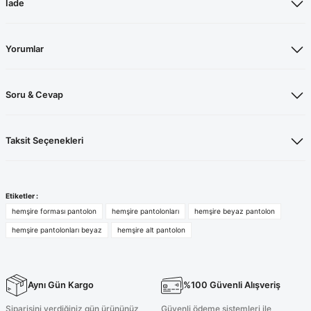
İade
Yorumlar
Soru & Cevap
Taksit Seçenekleri
Etiketler :
hemşire forması pantolon
hemşire pantolonları
hemşire beyaz pantolon
hemşire pantolonları beyaz
hemşire alt pantolon
Aynı Gün Kargo
%100 Güvenli Alışveriş
Siparişini verdiğiniz gün ürününüz
Güvenli ödeme sistemleri ile