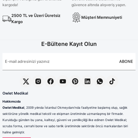
kargoda!
güvence altında alışveriş yapın.
2500 TL ve Üzeri Ücretsiz
Müşteri Memnuniyeti
Kargo
E-Bültene Kayıt Olun
ABONE
Owlet Medikal
Hakkımızda
Owlet Medikal
, 2009 yılında İstanbul Okmeydanı’nda faaliyetine başlamış olup, sağlık
sektörüne yönelik medikal tekstil ve ekipman üretiminde uzmanlaşmış bir firmadır.
Kurulduğu günden bu yana, kaliteyi, güveni ve yenilikçiliği ilke edinen Owlet Medikal;
scrubs forma, cerrahi bone ve sabo terlik üretiminde sektörde öncü markalardan biri
haline gelmiştir.