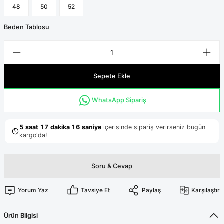
Terikoton Forma Alt
Likralı kombin Scrubs
48
50
52
Sağlık Ba
Forma Re
Beden Tablosu
Likralı Scrubs Alt
Jogger Scrubs
ük
Likralı T
Sepete Ekle
Sağlık Bakanlığı Yeni
Scrubs
Forma Renkleri
WhatsApp Sipariş
Soru & Cevap
Yorum Yaz
Tavsiye Et
Paylaş
Karşılaştır
Ürün Bilgisi