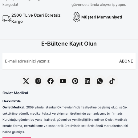
kargoda!
güvence altında alışveriş yapın.
1.300,00 TL
1.200,00 TL
2500 TL ve Üzeri Ücretsiz
Müşteri Memnuniyeti
İndigo Mavisi Cerrahi Tesettür Bone
İndigo Mavisi Cerrahi Forma Üst
Kargo
%20
E-Bültene Kayıt Olun
190,00 TL
480,00 TL
600,00 TL
ABONE
Owlet Medikal
Hakkımızda
Owlet Medikal
, 2009 yılında İstanbul Okmeydanı’nda faaliyetine başlamış olup, sağlık
sektörüne yönelik medikal tekstil ve ekipman üretiminde uzmanlaşmış bir firmadır.
Kurulduğu günden bu yana, kaliteyi, güveni ve yenilikçiliği ilke edinen Owlet Medikal;
scrubs forma, cerrahi bone ve sabo terlik üretiminde sektörde öncü markalardan biri
haline gelmiştir.
Sağlık çalışanlarının mesleki hayatlarında ihtiyaç duydukları konfor, dayanıklılık ve hijyen