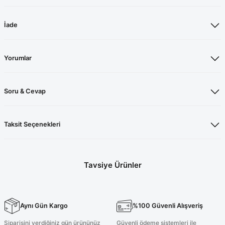
İade
Yorumlar
Soru & Cevap
Taksit Seçenekleri
Tavsiye Ürünler
İndigo Mavisi Cerrahi Tesettür Takım
İndigo Mavisi Cerrahi Takım
Aynı Gün Kargo
%100 Güvenli Alışveriş
%20
%20
Siparişini verdiğiniz gün ürününüz
Güvenli ödeme sistemleri ile
1.040,00 TL
960,00 TL