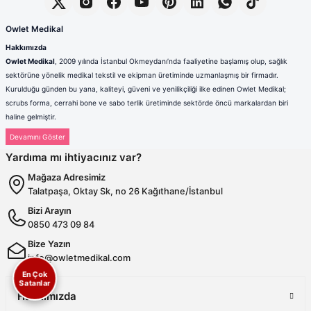
Owlet Medikal
Hakkımızda
Owlet Medikal
, 2009 yılında İstanbul Okmeydanı’nda faaliyetine başlamış olup, sağlık
sektörüne yönelik medikal tekstil ve ekipman üretiminde uzmanlaşmış bir firmadır.
Kurulduğu günden bu yana, kaliteyi, güveni ve yenilikçiliği ilke edinen Owlet Medikal;
scrubs forma, cerrahi bone ve sabo terlik üretiminde sektörde öncü markalardan biri
haline gelmiştir.
Sağlık çalışanlarının mesleki hayatlarında ihtiyaç duydukları konfor, dayanıklılık ve hijyen
standartlarını karşılamak amacıyla faaliyet gösteren firmamız; güçlü üretim altyapısı,
Yardıma mı ihtiyacınız var?
deneyimli kadrosu ve müşteri odaklı yaklaşımıyla değer yaratmaktadır. Ürünlerimizin her
biri, ulusal ve uluslararası kalite standartlarına uygun olarak, modern üretim tesislerimizde
Mağaza Adresimiz
özenle tasarlanmakta ve üretilmektedir.
Talatpaşa, Oktay Sk, no 26 Kağıthane/İstanbul
Scrubs Formada Uzmanlık
Bizi Arayın
Owlet Medikal tarafından üretilen scrubs formalar
; nefes alabilen,
0850 473 09 84
terletmeyen ve dayanıklı kumaşlardan üretilmektedir. Farklı renk,
kalıp ve model seçenekleriyle sağlık çalışanlarına hem konfor hem de
Bize Yazın
profesyonel bir görünüm sunulmaktadır. Ergonomik tasarımı
info@owletmedikal.com
sayesinde uzun saatler boyunca rahat kullanım sağlayan formalarımız,
En Çok
aynı zamanda modern ve şık çizgileriyle sektörde fark yaratmaktadır.
Satanlar
Cerrahi Bonelerde Hijyen ve Rahatlık
Hakkımızda
Hijyenin en kritik unsurlardan biri olduğu sağlık sektöründe, cerrahi