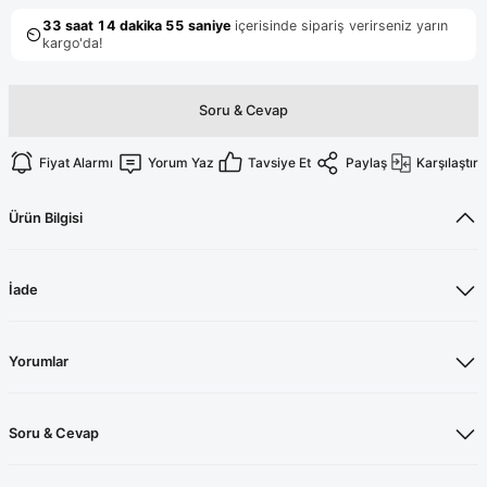
Terikoton Forma Alt
Likralı kombin Scrubs
Sağlık Ba
Forma Re
Likralı Scrubs Alt
Jogger Scrubs
Soru & Cevap
ük
Likralı T
Fiyat Alarmı
Yorum Yaz
Tavsiye Et
Paylaş
Karşılaştır
Sağlık Bakanlığı Yeni
Scrubs
Forma Renkleri
Ürün Bilgisi
İade
Yorumlar
Soru & Cevap