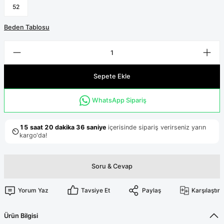
Terikoton Forma Alt
Likralı kombin Scrubs
52
Sağlık Ba
Forma Re
Beden Tablosu
Likralı Scrubs Alt
Jogger Scrubs
ük
Likralı T
Sepete Ekle
Sağlık Bakanlığı Yeni
Scrubs
Forma Renkleri
WhatsApp Sipariş
Soru & Cevap
Yorum Yaz
Tavsiye Et
Paylaş
Karşılaştır
Ürün Bilgisi