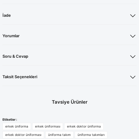
İade
Yorumlar
Soru & Cevap
Taksit Seçenekleri
Tavsiye Ürünler
Açık Kahve Cerrahi Forma Takım
Saks Mavisi Üniforma Takım
Etiketler :
erkek üniforma
erkek üniforması
erkek doktor üniforma
%20
%20
erkek doktor üniforması
üniforma takım
üniforma takımları
960,00 TL
960,00 TL