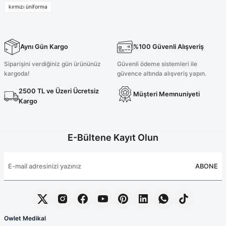
kırmızı üniforma
1.200,00 TL
1.200,00 TL
Koyu Kahve Üniforma Takım
Lacivert Üniforma Takım
Aynı Gün Kargo
%100 Güvenli Alışveriş
%20
%20
Siparişini verdiğiniz gün ürününüz
Güvenli ödeme sistemleri ile
960,00 TL
960,00 TL
kargoda!
güvence altında alışveriş yapın.
1.200,00 TL
1.200,00 TL
2500 TL ve Üzeri Ücretsiz
Müşteri Memnuniyeti
Tükendi
Tükendi
Kargo
Açık Kahve Üniforma Takım
Siyah Üniforma Takım
E-Bültene Kayıt Olun
%20
%20
960,00 TL
960,00 TL
1.200,00 TL
1.200,00 TL
ABONE
Owlet Medikal