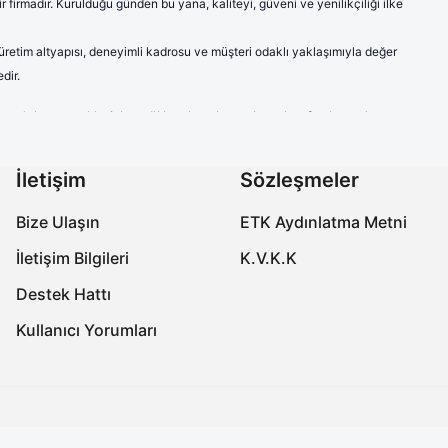
firmadır. Kurulduğu günden bu yana, kaliteyi, güveni ve yenilikçiliği ilke
 üretim altyapısı, deneyimli kadrosu ve müşteri odaklı yaklaşımıyla değer
dir.
ve model seçenekleriyle sağlık çalışanlarına hem konfor hem de
a modern ve şık çizgileriyle sektörde fark yaratmaktadır.
labilen ve ter emici kumaşlardan imal edilen ürünlerimiz, uzun süreli
İletişim
Sözleşmeler
çalışanlarının kişisel tercihlerine de hitap etmektedir.
Bize Ulaşın
ETK Aydınlatma Metni
özellikleriyle öne çıkmaktadır. Ayak sağlığını koruyan, yorgunluğu
İletişim Bilgileri
K.V.K.K
onforlu ve güvenli bir deneyim yaşamalarını sağlamaktır. Üretimin her
Destek Hattı
Kullanıcı Yorumları
onforlu ve güvenli bir deneyim yaşamalarını sağlamaktır. Üretimin her