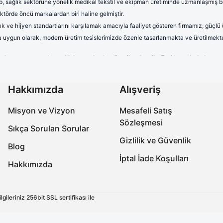
, sağlık sektörüne yönelik medikal tekstil ve ekipman üretiminde uzmanlaşmış bir 
törde öncü markalardan biri haline gelmiştir.
lık ve hijyen standartlarını karşılamak amacıyla faaliyet gösteren firmamız; güçlü
rına uygun olarak, modern üretim tesislerimizde özenle tasarlanmakta ve üretilmekte
terletmeyen ve dayanıklı kumaşlardan üretilmektedir. Farklı renk, kalıp 
uzun saatler boyunca rahat kullanım sağlayan formalarımız, aynı zamand
onelerimiz yüksek kalite standartları gözetilerek üretilmektedir. Nefes a
Hakkımızda
Alışveriş
ıra, farklı desen ve tasarımlarla çeşitlendirilen cerrahi boneler, sağlık 
Misyon ve Vizyon
Mesafeli Satış
abo terlikler, ergonomik tasarımları, ortopedik taban yapıları ve kaymaz 
Sözleşmesi
miz, işlevselliğin yanı sıra estetik açıdan da beklentileri karşılamaktadır.
Sıkça Sorulan Sorular
Gizlilik ve Güvenlik
ksek kaliteli ve güvenilir ürünler üreterek, onların meslek hayatlarında k
Blog
uniyetini daima öncelik haline getirmektedir.
İptal İade Koşulları
Hakkımızda
ksek kaliteli ve güvenilir ürünler üreterek, onların meslek hayatlarında k
uniyetini daima öncelik haline getirmektedir.
ileriniz 256bit SSL sertifikası ile
ir.
lıyoruz.