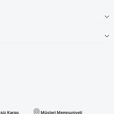
tsiz Kargo
Müşteri Memnuniyeti