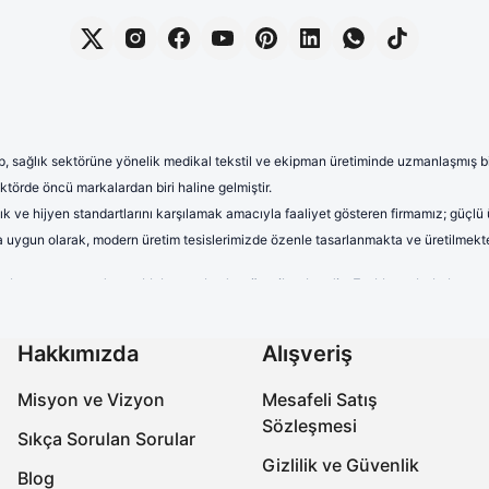
, sağlık sektörüne yönelik medikal tekstil ve ekipman üretiminde uzmanlaşmış bir 
törde öncü markalardan biri haline gelmiştir.
lık ve hijyen standartlarını karşılamak amacıyla faaliyet gösteren firmamız; güçlü
rına uygun olarak, modern üretim tesislerimizde özenle tasarlanmakta ve üretilmekte
terletmeyen ve dayanıklı kumaşlardan üretilmektedir. Farklı renk, kalıp 
uzun saatler boyunca rahat kullanım sağlayan formalarımız, aynı zamand
onelerimiz yüksek kalite standartları gözetilerek üretilmektedir. Nefes a
Hakkımızda
Alışveriş
ıra, farklı desen ve tasarımlarla çeşitlendirilen cerrahi boneler, sağlık 
Misyon ve Vizyon
Mesafeli Satış
abo terlikler, ergonomik tasarımları, ortopedik taban yapıları ve kaymaz 
Sözleşmesi
miz, işlevselliğin yanı sıra estetik açıdan da beklentileri karşılamaktadır.
Sıkça Sorulan Sorular
Gizlilik ve Güvenlik
ksek kaliteli ve güvenilir ürünler üreterek, onların meslek hayatlarında k
Blog