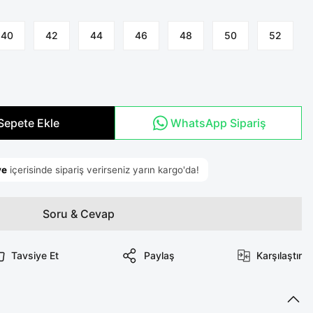
40
42
44
46
48
50
52
Sepete Ekle
WhatsApp Sipariş
Soru & Cevap
Tavsiye Et
Paylaş
Karşılaştır