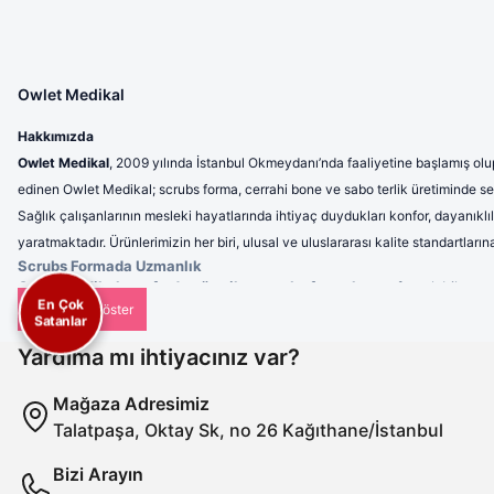
Owlet Medikal
Hakkımızda
Owlet Medikal
, 2009 yılında İstanbul Okmeydanı’nda faaliyetine başlamış olup
edinen Owlet Medikal; scrubs forma, cerrahi bone ve sabo terlik üretiminde sek
Sağlık çalışanlarının mesleki hayatlarında ihtiyaç duydukları konfor, dayanıklı
yaratmaktadır. Ürünlerimizin her biri, ulusal ve uluslararası kalite standartla
Scrubs Formada Uzmanlık
Owlet Medikal tarafından üretilen scrubs formalar
; nefes alabilen, 
En Çok
profesyonel bir görünüm sunulmaktadır. Ergonomik tasarımı sayesinde 
Satanlar
Cerrahi Bonelerde Hijyen ve Rahatlık
Hijyenin en kritik unsurlardan biri olduğu sağlık sektöründe, cerrahi b
Yardıma mı ihtiyacınız var?
kullanımlarda dahi maksimum konfor sunar. Tek renk seçeneklerinin yanı s
Sabo Terliklerde Ergonomi
Mağaza Adresimiz
Uzun saatler boyunca ayakta çalışan sağlık personeli için ürettiğimiz s
Talatpaşa, Oktay Sk, no 26 Kağıthane/İstanbul
azaltan ve dayanıklılığıyla uzun ömürlü kullanım sağlayan sabo terlikleri
Misyonumuz
Bizi Arayın
Owlet Medikal’in misyonu; sağlık çalışanlarının ihtiyaçlarına uygun, yü