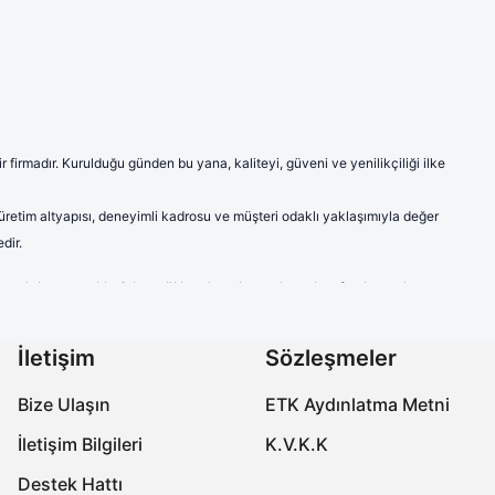
firmadır. Kurulduğu günden bu yana, kaliteyi, güveni ve yenilikçiliği ilke
 üretim altyapısı, deneyimli kadrosu ve müşteri odaklı yaklaşımıyla değer
dir.
ve model seçenekleriyle sağlık çalışanlarına hem konfor hem de
a modern ve şık çizgileriyle sektörde fark yaratmaktadır.
labilen ve ter emici kumaşlardan imal edilen ürünlerimiz, uzun süreli
İletişim
Sözleşmeler
çalışanlarının kişisel tercihlerine de hitap etmektedir.
Bize Ulaşın
ETK Aydınlatma Metni
özellikleriyle öne çıkmaktadır. Ayak sağlığını koruyan, yorgunluğu
İletişim Bilgileri
K.V.K.K
onforlu ve güvenli bir deneyim yaşamalarını sağlamaktır. Üretimin her
Destek Hattı