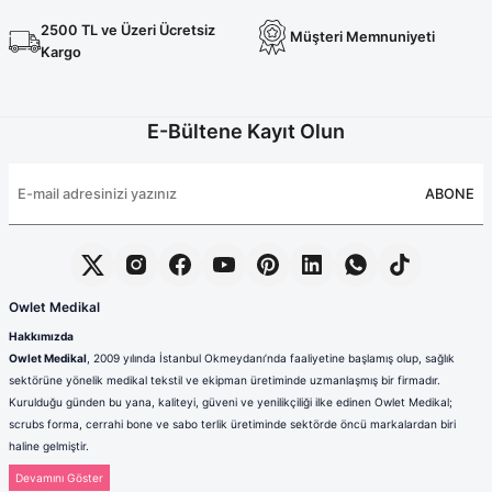
2500 TL ve Üzeri Ücretsiz
Müşteri Memnuniyeti
Kargo
E-Bültene Kayıt Olun
ABONE
Owlet Medikal
Hakkımızda
Owlet Medikal
, 2009 yılında İstanbul Okmeydanı’nda faaliyetine başlamış olup, sağlık
sektörüne yönelik medikal tekstil ve ekipman üretiminde uzmanlaşmış bir firmadır.
Kurulduğu günden bu yana, kaliteyi, güveni ve yenilikçiliği ilke edinen Owlet Medikal;
scrubs forma, cerrahi bone ve sabo terlik üretiminde sektörde öncü markalardan biri
haline gelmiştir.
Sağlık çalışanlarının mesleki hayatlarında ihtiyaç duydukları konfor, dayanıklılık ve hijyen
standartlarını karşılamak amacıyla faaliyet gösteren firmamız; güçlü üretim altyapısı,