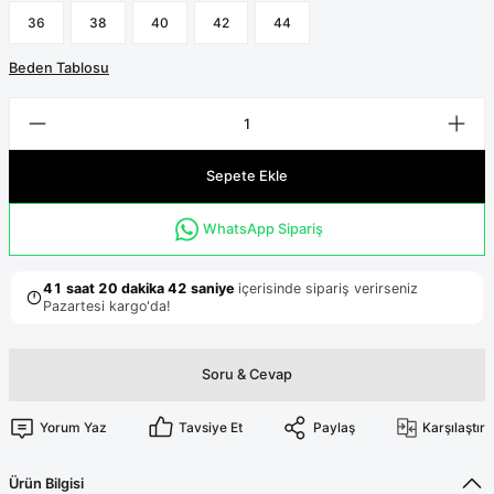
Terikoton Forma Alt
Likralı kombin Scrubs
36
38
40
42
44
Sağlık Ba
Forma Re
Likralı Scrubs Alt
Beden Tablosu
Jogger Scrubs
ük
Likralı T
Sepete Ekle
Sağlık Bakanlığı Yeni
Scrubs
Forma Renkleri
WhatsApp Sipariş
Soru & Cevap
Yorum Yaz
Tavsiye Et
Paylaş
Karşılaştır
Ürün Bilgisi