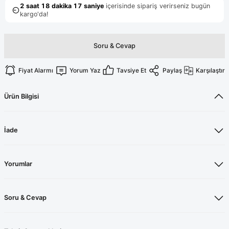
Terikoton Forma Alt
Likralı kombin Scrubs
Sağlık Ba
Forma Re
Likralı Scrubs Alt
Soru & Cevap
Jogger Scrubs
ük
Fiyat Alarmı
Yorum Yaz
Tavsiye Et
Paylaş
Karşılaştır
Likralı T
Sağlık Bakanlığı Yeni
Scrubs
Forma Renkleri
Ürün Bilgisi
İade
Yorumlar
Soru & Cevap