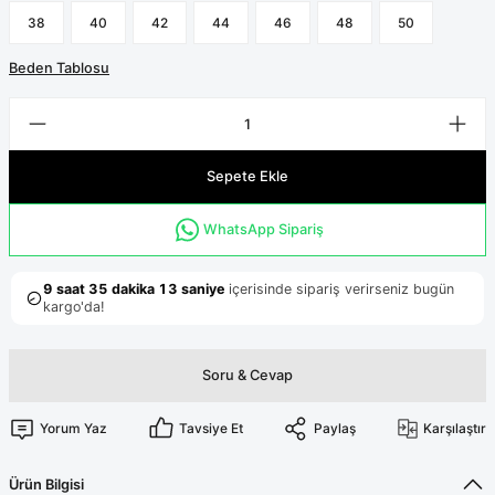
Terikoton Forma Alt
Likralı kombin Scrubs
38
40
42
44
46
48
50
Sağlık Ba
Forma Re
Likralı Scrubs Alt
Beden Tablosu
Jogger Scrubs
ük
Likralı T
Sepete Ekle
Sağlık Bakanlığı Yeni
Scrubs
Forma Renkleri
WhatsApp Sipariş
Soru & Cevap
Yorum Yaz
Tavsiye Et
Paylaş
Karşılaştır
Ürün Bilgisi