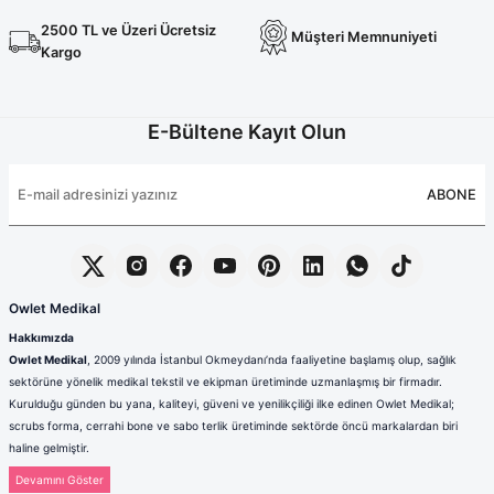
2500 TL ve Üzeri Ücretsiz
Müşteri Memnuniyeti
Kargo
E-Bültene Kayıt Olun
ABONE
Owlet Medikal
Hakkımızda
Owlet Medikal
, 2009 yılında İstanbul Okmeydanı’nda faaliyetine başlamış olup, sağlık
sektörüne yönelik medikal tekstil ve ekipman üretiminde uzmanlaşmış bir firmadır.
Kurulduğu günden bu yana, kaliteyi, güveni ve yenilikçiliği ilke edinen Owlet Medikal;
scrubs forma, cerrahi bone ve sabo terlik üretiminde sektörde öncü markalardan biri
haline gelmiştir.
Sağlık çalışanlarının mesleki hayatlarında ihtiyaç duydukları konfor, dayanıklılık ve hijyen
standartlarını karşılamak amacıyla faaliyet gösteren firmamız; güçlü üretim altyapısı,