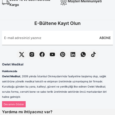
Müşteri Memnuniyeti
Açık Gri Likralı Cerrahi Bone
Likralı Açık Gri Cerrahi Tesettür Takım
Yeni
Kargo
E-Bültene Kayıt Olun
200,00 TL
2.700,00 TL
Tükendi
ABONE
Açık Gri Likralı Cerrahi Tesettür Bone
230,00 TL
Owlet Medikal
Hakkımızda
Owlet Medikal
, 2009 yılında İstanbul Okmeydanı’nda faaliyetine başlamış olup, sağlık
sektörüne yönelik medikal tekstil ve ekipman üretiminde uzmanlaşmış bir firmadır.
Kurulduğu günden bu yana, kaliteyi, güveni ve yenilikçiliği ilke edinen Owlet Medikal;
scrubs forma, cerrahi bone ve sabo terlik üretiminde sektörde öncü markalardan biri
haline gelmiştir.
Sağlık çalışanlarının mesleki hayatlarında ihtiyaç duydukları konfor, dayanıklılık ve hijyen
standartlarını karşılamak amacıyla faaliyet gösteren firmamız; güçlü üretim altyapısı,
Yardıma mı ihtiyacınız var?
deneyimli kadrosu ve müşteri odaklı yaklaşımıyla değer yaratmaktadır. Ürünlerimizin her