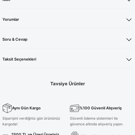
Yorumlar
Soru & Cevap
Taksit Seçenekleri
Tavsiye Ürünler
Likralı Açık Gri Cerrahi Forma Takım
Likralı Açık Gri Cerrahi Üst
Aynı Gün Kargo
%100 Güvenli Alışveriş
2.100,00 TL
1.050,00 TL
Siparişini verdiğiniz gün ürününüz
Güvenli ödeme sistemleri ile
kargoda!
güvence altında alışveriş yapın.
2500 TL ve Üzeri Ücretsiz