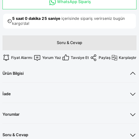
Terikoton Forma Alt
Likralı kombin Scrubs
WhatsApp Sipariş
Sağlık Ba
Forma Re
Likralı Scrubs Alt
Jogger Scrubs
ük
Soru & Cevap
Likralı T
Sağlık Bakanlığı Yeni
Scrubs
Forma Renkleri
Fiyat Alarmı
Yorum Yaz
Tavsiye Et
Paylaş
Karşılaştır
Ürün Bilgisi
İade
Yorumlar
Soru & Cevap