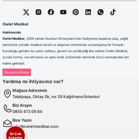
Owlet Medikal
Hakkımızda
Owlet Medikal
, 2009 yılında İstanbul Okmeydanı’nda faaliyetine başlamış olup, sağlık
sektörüne yönelik medikal tekstil ve ekipman üretiminde uzmanlaşmış bir firmadır.
Kurulduğu günden bu yana, kaliteyi, güveni ve yenilikçiliği ilke edinen Owlet Medikal;
scrubs forma, cerrahi bone ve sabo terlik üretiminde sektörde öncü markalardan biri
haline gelmiştir.
Sağlık çalışanlarının mesleki hayatlarında ihtiyaç duydukları konfor, dayanıklılık ve hijyen
standartlarını karşılamak amacıyla faaliyet gösteren firmamız; güçlü üretim altyapısı,
Yardıma mı ihtiyacınız var?
deneyimli kadrosu ve müşteri odaklı yaklaşımıyla değer yaratmaktadır. Ürünlerimizin her
biri, ulusal ve uluslararası kalite standartlarına uygun olarak, modern üretim tesislerimizde
Mağaza Adresimiz
özenle tasarlanmakta ve üretilmektedir.
Talatpaşa, Oktay Sk, no 26 Kağıthane/İstanbul
Scrubs Formada Uzmanlık
Bizi Arayın
Owlet Medikal tarafından üretilen scrubs formalar
; nefes alabilen,
0850 473 09 84
terletmeyen ve dayanıklı kumaşlardan üretilmektedir. Farklı renk,
kalıp ve model seçenekleriyle sağlık çalışanlarına hem konfor hem de
Bize Yazın
profesyonel bir görünüm sunulmaktadır. Ergonomik tasarımı
info@owletmedikal.com
sayesinde uzun saatler boyunca rahat kullanım sağlayan formalarımız,
En Çok
aynı zamanda modern ve şık çizgileriyle sektörde fark yaratmaktadır.
Satanlar