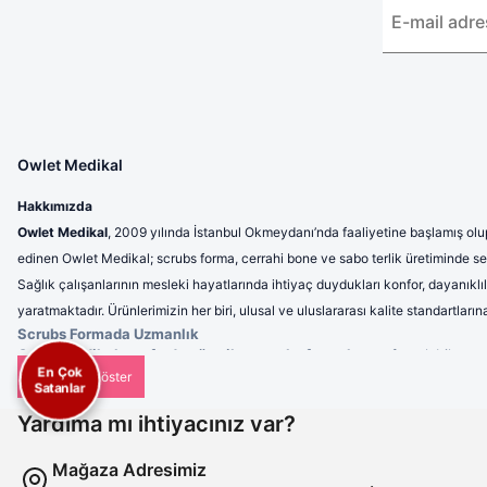
Owlet Medikal
Hakkımızda
Owlet Medikal
, 2009 yılında İstanbul Okmeydanı’nda faaliyetine başlamış olup
edinen Owlet Medikal; scrubs forma, cerrahi bone ve sabo terlik üretiminde sek
Sağlık çalışanlarının mesleki hayatlarında ihtiyaç duydukları konfor, dayanıklı
yaratmaktadır. Ürünlerimizin her biri, ulusal ve uluslararası kalite standartla
Scrubs Formada Uzmanlık
Owlet Medikal tarafından üretilen scrubs formalar
; nefes alabilen, 
En Çok
profesyonel bir görünüm sunulmaktadır. Ergonomik tasarımı sayesinde 
Satanlar
Cerrahi Bonelerde Hijyen ve Rahatlık
Hijyenin en kritik unsurlardan biri olduğu sağlık sektöründe, cerrahi b
Yardıma mı ihtiyacınız var?
kullanımlarda dahi maksimum konfor sunar. Tek renk seçeneklerinin yanı s
Sabo Terliklerde Ergonomi
Mağaza Adresimiz
Uzun saatler boyunca ayakta çalışan sağlık personeli için ürettiğimiz s