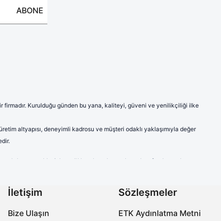
ABONE
firmadır. Kurulduğu günden bu yana, kaliteyi, güveni ve yenilikçiliği ilke
 üretim altyapısı, deneyimli kadrosu ve müşteri odaklı yaklaşımıyla değer
dir.
ve model seçenekleriyle sağlık çalışanlarına hem konfor hem de
a modern ve şık çizgileriyle sektörde fark yaratmaktadır.
labilen ve ter emici kumaşlardan imal edilen ürünlerimiz, uzun süreli
İletişim
Sözleşmeler
çalışanlarının kişisel tercihlerine de hitap etmektedir.
Bize Ulaşın
ETK Aydınlatma Metni
özellikleriyle öne çıkmaktadır. Ayak sağlığını koruyan, yorgunluğu