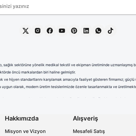
, sağlık sektörüne yönelik medikal tekstil ve ekipman üretiminde uzmanlaşmış bir 
törde öncü markalardan biri haline gelmiştir.
lık ve hijyen standartlarını karşılamak amacıyla faaliyet gösteren firmamız; güçlü
rına uygun olarak, modern üretim tesislerimizde özenle tasarlanmakta ve üretilmekte
terletmeyen ve dayanıklı kumaşlardan üretilmektedir. Farklı renk, kalıp 
uzun saatler boyunca rahat kullanım sağlayan formalarımız, aynı zamand
onelerimiz yüksek kalite standartları gözetilerek üretilmektedir. Nefes a
Hakkımızda
Alışveriş
ıra, farklı desen ve tasarımlarla çeşitlendirilen cerrahi boneler, sağlık 
Misyon ve Vizyon
Mesafeli Satış
abo terlikler, ergonomik tasarımları, ortopedik taban yapıları ve kaymaz 