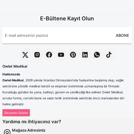
E-Bültene Kayıt Olun
ABONE
Owlet Medikal
Hakkımızda
Owlet Medikal
, 2009 yılında İstanbul Okmeydanı’nda faaliyetine başlamış olup, sağlık
sektörüne yönelik medikal tekstil ve ekipman üretiminde uzmanlaşmış bir firmadır.
Kurulduğu günden bu yana, kaliteyi, güveni ve yenilikçiliği ilke edinen Owlet Medikal;
scrubs forma, cerrahi bone ve sabo terlik üretiminde sektörde öncü markalardan biri
haline gelmiştir.
Sağlık çalışanlarının mesleki hayatlarında ihtiyaç duydukları konfor, dayanıklılık ve hijyen
standartlarını karşılamak amacıyla faaliyet gösteren firmamız; güçlü üretim altyapısı,
Yardıma mı ihtiyacınız var?
deneyimli kadrosu ve müşteri odaklı yaklaşımıyla değer yaratmaktadır. Ürünlerimizin her
biri, ulusal ve uluslararası kalite standartlarına uygun olarak, modern üretim tesislerimizde
Mağaza Adresimiz
özenle tasarlanmakta ve üretilmektedir.