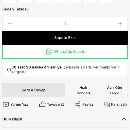
Terikoton Forma Alt
Likralı kombin Scrubs
Sağlık Ba
Beden Tablosu
Forma Re
Likralı Scrubs Alt
Jogger Scrubs
ük
Sepete Ekle
Likralı T
Sağlık Bakanlığı Yeni
Scrubs
WhatsApp Sipariş
Forma Renkleri
Hızlı
Aynı Gün
Soru & Cevap
Gönderi
Kargo
Yorum Yaz
Tavsiye Et
Paylaş
Karşılaştır
Ürün Bilgisi