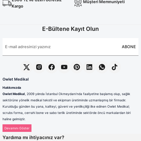
Müşteri Memnuniyeti
Kargo
E-Bültene Kayıt Olun
ABONE
Owlet Medikal
Hakkımızda
Owlet Medikal
, 2009 yılında İstanbul Okmeydanı’nda faaliyetine başlamış olup, sağlık
sektörüne yönelik medikal tekstil ve ekipman üretiminde uzmanlaşmış bir firmadır.
Kurulduğu günden bu yana, kaliteyi, güveni ve yenilikçiliği ilke edinen Owlet Medikal;
scrubs forma, cerrahi bone ve sabo terlik üretiminde sektörde öncü markalardan biri
haline gelmiştir.
Sağlık çalışanlarının mesleki hayatlarında ihtiyaç duydukları konfor, dayanıklılık ve hijyen
standartlarını karşılamak amacıyla faaliyet gösteren firmamız; güçlü üretim altyapısı,
Yardıma mı ihtiyacınız var?
deneyimli kadrosu ve müşteri odaklı yaklaşımıyla değer yaratmaktadır. Ürünlerimizin her