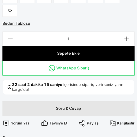
Terikoton Forma Alt
Likralı kombin Scrubs
Sağlık Ba
52
Forma Re
Likralı Scrubs Alt
Beden Tablosu
Jogger Scrubs
ük
Likralı T
Sağlık Bakanlığı Yeni
Scrubs
Sepete Ekle
Forma Renkleri
WhatsApp Sipariş
Soru & Cevap
Yorum Yaz
Tavsiye Et
Paylaş
Karşılaştır