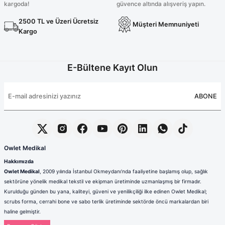
kargoda!
güvence altında alışveriş yapın.
2500 TL ve Üzeri Ücretsiz
Müşteri Memnuniyeti
Kargo
E-Bültene Kayıt Olun
ABONE
Owlet Medikal
Hakkımızda
Owlet Medikal
, 2009 yılında İstanbul Okmeydanı’nda faaliyetine başlamış olup, sağlık
sektörüne yönelik medikal tekstil ve ekipman üretiminde uzmanlaşmış bir firmadır.
Kurulduğu günden bu yana, kaliteyi, güveni ve yenilikçiliği ilke edinen Owlet Medikal;
scrubs forma, cerrahi bone ve sabo terlik üretiminde sektörde öncü markalardan biri
haline gelmiştir.
Sağlık çalışanlarının mesleki hayatlarında ihtiyaç duydukları konfor, dayanıklılık ve hijyen