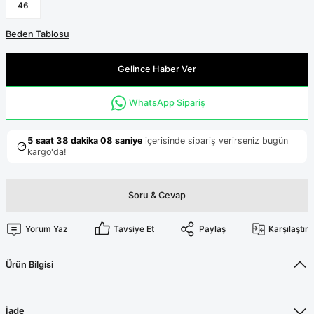
Terikoton Forma Alt
Likralı kombin Scrubs
46
Sağlık Ba
Forma Re
Beden Tablosu
Likralı Scrubs Alt
Jogger Scrubs
Gelince Haber Ver
ük
WhatsApp Sipariş
Likralı T
Sağlık Bakanlığı Yeni
Scrubs
Forma Renkleri
Soru & Cevap
Yorum Yaz
Tavsiye Et
Paylaş
Karşılaştır
Ürün Bilgisi
İade