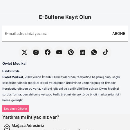
E-Bültene Kayıt Olun
ABONE
Owlet Medikal
Hakkımızda
Owlet Medikal
, 2009 yılında İstanbul Okmeydanı’nda faaliyetine başlamış olup, sağlık
sektörüne yönelik medikal tekstil ve ekipman üretiminde uzmanlaşmış bir firmadır.
Kurulduğu günden bu yana, kaliteyi, güveni ve yenilikçiliği ilke edinen Owlet Medikal;
scrubs forma, cerrahi bone ve sabo terlik üretiminde sektörde öncü markalardan biri
haline gelmiştir.
Sağlık çalışanlarının mesleki hayatlarında ihtiyaç duydukları konfor, dayanıklılık ve hijyen
standartlarını karşılamak amacıyla faaliyet gösteren firmamız; güçlü üretim altyapısı,
Yardıma mı ihtiyacınız var?
deneyimli kadrosu ve müşteri odaklı yaklaşımıyla değer yaratmaktadır. Ürünlerimizin her
biri, ulusal ve uluslararası kalite standartlarına uygun olarak, modern üretim tesislerimizde
Mağaza Adresimiz
özenle tasarlanmakta ve üretilmektedir.