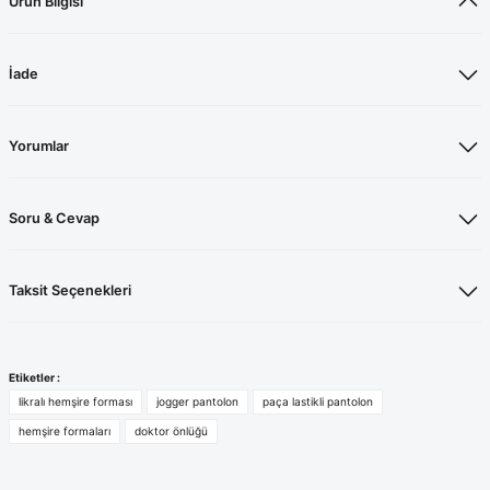
Ürün Bilgisi
İade
Yorumlar
Soru & Cevap
Taksit Seçenekleri
Etiketler :
likralı hemşire forması
jogger pantolon
paça lastikli pantolon
hemşire formaları
doktor önlüğü