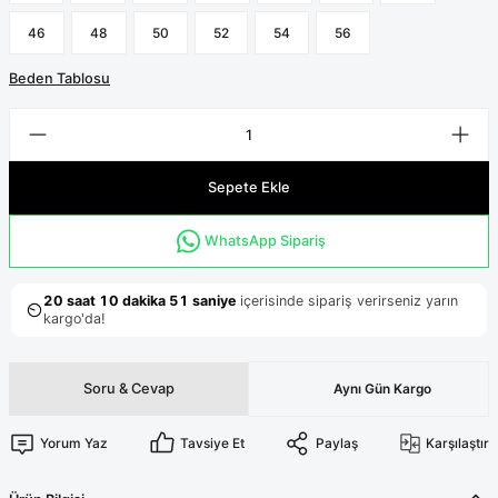
Terikoton Forma Alt
Likralı kombin Scrubs
Sağlık Ba
46
48
50
52
54
56
Forma Re
Likralı Scrubs Alt
Beden Tablosu
Jogger Scrubs
ük
Likralı T
Sağlık Bakanlığı Yeni
Scrubs
Sepete Ekle
Forma Renkleri
WhatsApp Sipariş
Soru & Cevap
Aynı Gün Kargo
Yorum Yaz
Tavsiye Et
Paylaş
Karşılaştır