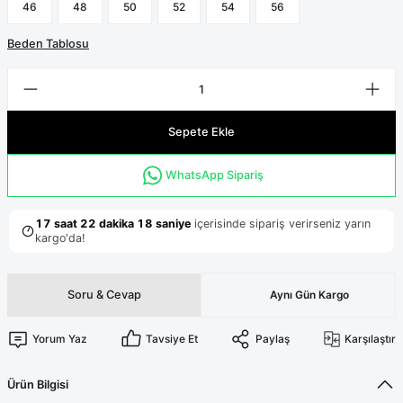
Terikoton Forma Alt
Likralı kombin Scrubs
46
48
50
52
54
56
Sağlık Ba
Forma Re
Beden Tablosu
Likralı Scrubs Alt
Jogger Scrubs
ük
Sepete Ekle
Likralı T
Sağlık Bakanlığı Yeni
Scrubs
Forma Renkleri
WhatsApp Sipariş
Soru & Cevap
Aynı Gün Kargo
Yorum Yaz
Tavsiye Et
Paylaş
Karşılaştır
Ürün Bilgisi