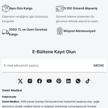
Aynı Gün Kargo
%100 Güvenli Alışveriş
Likralı Tesettür Takım Koyu Kiremit
Siparişini verdiğiniz gün ürününüz
Güvenli ödeme sistemleri ile
kargoda!
güvence altında alışveriş yapın.
2500 TL ve Üzeri Ücretsiz
Müşteri Memnuniyeti
2.700,00 TL
Kargo
Likralı Koyu Kiremit Tunik Boy Takım
Yeni
E-Bültene Kayıt Olun
ABONE
2.500,00 TL
Tükendi
Koyu Kiremit Likralı Cerrahi Tesettür Bone
Owlet Medikal
Hakkımızda
Owlet Medikal
, 2009 yılında İstanbul Okmeydanı’nda faaliyetine başlamış olup, sağlık
230,00 TL
sektörüne yönelik medikal tekstil ve ekipman üretiminde uzmanlaşmış bir firmadır.