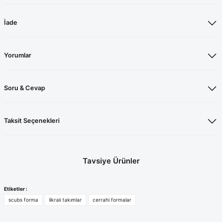
İade
Yorumlar
Soru & Cevap
Taksit Seçenekleri
Tavsiye Ürünler
Koyu Kiremit Likralı Üst
Likralı Koyu Kiremit Cerrahi Bone
Etiketler :
scubs forma
likralı takımlar
cerrahi formalar
1.050,00 TL
200,00 TL