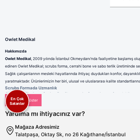
Owlet Medikal
Hakkımızda
Owlet Medikal
, 2009 yılında İstanbul Okmeydanı’nda faaliyetine başlamış olup
edinen Owlet Medikal; scrubs forma, cerrahi bone ve sabo terlik üretiminde sek
Sağlık çalışanlarının mesleki hayatlarında ihtiyaç duydukları konfor, dayanıklı
yaratmaktadır. Ürünlerimizin her biri, ulusal ve uluslararası kalite standartla
Scrubs Formada Uzmanlık
Owlet Medikal tarafından üretilen scrubs formalar
; nefes alabilen, 
En Çok
profesyonel bir görünüm sunulmaktadır. Ergonomik tasarımı sayesinde 
Satanlar
Cerrahi Bonelerde Hijyen ve Rahatlık
Hijyenin en kritik unsurlardan biri olduğu sağlık sektöründe, cerrahi b
Yardıma mı ihtiyacınız var?
kullanımlarda dahi maksimum konfor sunar. Tek renk seçeneklerinin yanı s
Sabo Terliklerde Ergonomi
Mağaza Adresimiz
Uzun saatler boyunca ayakta çalışan sağlık personeli için ürettiğimiz s
Talatpaşa, Oktay Sk, no 26 Kağıthane/İstanbul
azaltan ve dayanıklılığıyla uzun ömürlü kullanım sağlayan sabo terlikleri