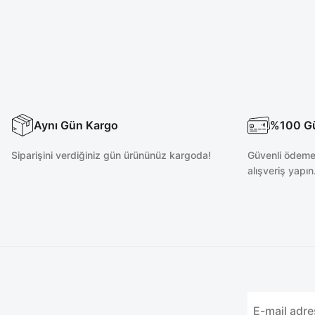
Likralı Koyu Lacivert Cerrahi Tesettür Takım
Likralı K
2.700,00 TL
Likralı Koyu Lacivert Polo Yaka Takım
Aynı Gün Kargo
%100 Güv
Yeni
Siparişini verdiğiniz gün ürününüz kargoda!
Güvenli ödeme 
alışveriş yapın
2.400,00 TL