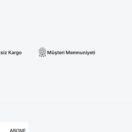
Fermuar Detaylı Cerrahi Forma
00,00 TL
tsiz Kargo
Müşteri Memnuniyeti
ABONE