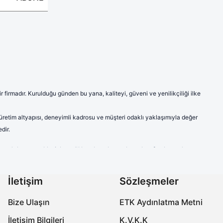
firmadır. Kurulduğu günden bu yana, kaliteyi, güveni ve yenilikçiliği ilke
 üretim altyapısı, deneyimli kadrosu ve müşteri odaklı yaklaşımıyla değer
dir.
ve model seçenekleriyle sağlık çalışanlarına hem konfor hem de
a modern ve şık çizgileriyle sektörde fark yaratmaktadır.
labilen ve ter emici kumaşlardan imal edilen ürünlerimiz, uzun süreli
İletişim
Sözleşmeler
çalışanlarının kişisel tercihlerine de hitap etmektedir.
Bize Ulaşın
ETK Aydınlatma Metni
özellikleriyle öne çıkmaktadır. Ayak sağlığını koruyan, yorgunluğu
İletişim Bilgileri
K.V.K.K