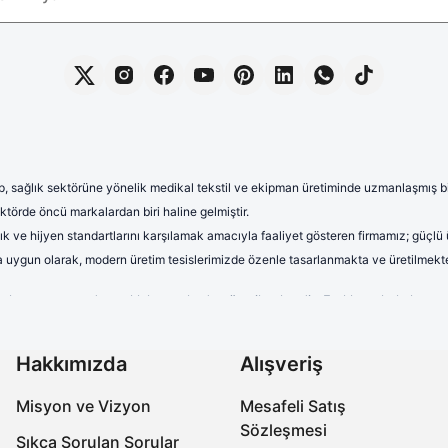
, sağlık sektörüne yönelik medikal tekstil ve ekipman üretiminde uzmanlaşmış bir 
törde öncü markalardan biri haline gelmiştir.
lık ve hijyen standartlarını karşılamak amacıyla faaliyet gösteren firmamız; güçlü
rına uygun olarak, modern üretim tesislerimizde özenle tasarlanmakta ve üretilmekte
terletmeyen ve dayanıklı kumaşlardan üretilmektedir. Farklı renk, kalıp 
uzun saatler boyunca rahat kullanım sağlayan formalarımız, aynı zamand
onelerimiz yüksek kalite standartları gözetilerek üretilmektedir. Nefes a
Hakkımızda
Alışveriş
ıra, farklı desen ve tasarımlarla çeşitlendirilen cerrahi boneler, sağlık 
Misyon ve Vizyon
Mesafeli Satış
abo terlikler, ergonomik tasarımları, ortopedik taban yapıları ve kaymaz 
Sözleşmesi
miz, işlevselliğin yanı sıra estetik açıdan da beklentileri karşılamaktadır.
Sıkça Sorulan Sorular