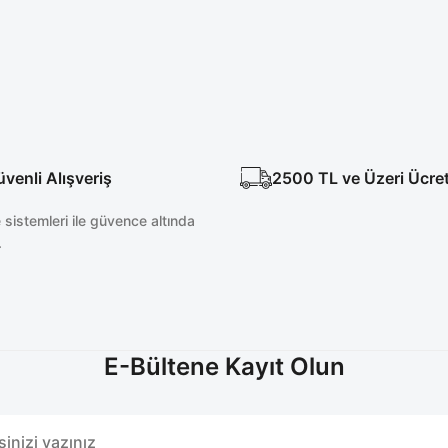
oyu Lacivert Cerrahi Forma Takım
Likralı Koyu Lacivert 
Yeni
2.100,00 TL
2.4
enli Alışveriş
2500 TL ve Üzeri Ücre
sistemleri ile güvence altında
.
E-Bültene Kayıt Olun