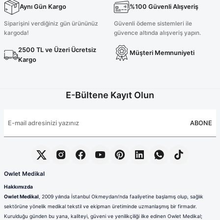
Aynı Gün Kargo
%100 Güvenli Alışveriş
200,00 TL
2.100,00 TL
Siparişini verdiğiniz gün ürününüz
Güvenli ödeme sistemleri ile
kargoda!
güvence altında alışveriş yapın.
2500 TL ve Üzeri Ücretsiz
Müşteri Memnuniyeti
Koyu Vizon Likralı Cerrahi Üst
Likralı Koyu Vizon Polo Yaka Takım
Yeni
Yeni
Kargo
E-Bültene Kayıt Olun
1.050,00 TL
2.400,00 TL
ABONE
Owlet Medikal
Hakkımızda
Owlet Medikal
, 2009 yılında İstanbul Okmeydanı’nda faaliyetine başlamış olup, sağlık
sektörüne yönelik medikal tekstil ve ekipman üretiminde uzmanlaşmış bir firmadır.
Kurulduğu günden bu yana, kaliteyi, güveni ve yenilikçiliği ilke edinen Owlet Medikal;