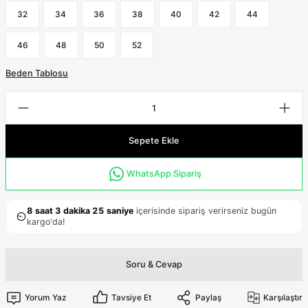
Terikoton Forma Alt
Likralı kombin Scrubs
32
34
36
38
40
42
44
Sağlık Ba
Forma Re
Likralı Scrubs Alt
46
48
50
52
Jogger Scrubs
Beden Tablosu
ük
Likralı T
Sağlık Bakanlığı Yeni
Scrubs
Forma Renkleri
Sepete Ekle
WhatsApp Sipariş
Soru & Cevap
Yorum Yaz
Tavsiye Et
Paylaş
Karşılaştır