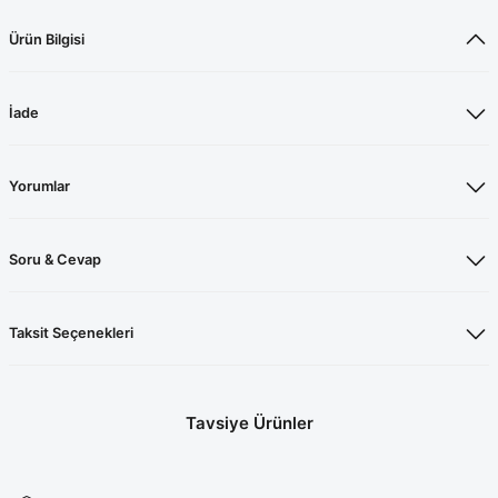
Ürün Bilgisi
İade
Yorumlar
Soru & Cevap
Taksit Seçenekleri
Tavsiye Ürünler
Likralı Koyu Vizon Cerrahi Bone
Koyu Vizon Likralı Cerrahi Takım