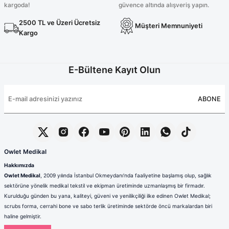
kargoda!
güvence altında alışveriş yapın.
2500 TL ve Üzeri Ücretsiz
Müşteri Memnuniyeti
Kargo
E-Bültene Kayıt Olun
ABONE
Owlet Medikal
Hakkımızda
Owlet Medikal
, 2009 yılında İstanbul Okmeydanı’nda faaliyetine başlamış olup, sağlık
sektörüne yönelik medikal tekstil ve ekipman üretiminde uzmanlaşmış bir firmadır.
Kurulduğu günden bu yana, kaliteyi, güveni ve yenilikçiliği ilke edinen Owlet Medikal;
scrubs forma, cerrahi bone ve sabo terlik üretiminde sektörde öncü markalardan biri
haline gelmiştir.
Sağlık çalışanlarının mesleki hayatlarında ihtiyaç duydukları konfor, dayanıklılık ve hijyen