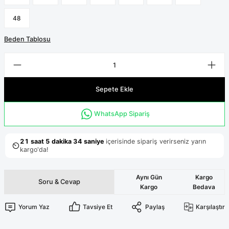
Terikoton Forma Alt
Likralı kombin Scrubs
Sağlık Ba
48
Forma Re
Likralı Scrubs Alt
Beden Tablosu
Jogger Scrubs
ük
Likralı T
Sağlık Bakanlığı Yeni
Scrubs
Sepete Ekle
Forma Renkleri
WhatsApp Sipariş
Aynı Gün
Kargo
Soru & Cevap
Kargo
Bedava
Yorum Yaz
Tavsiye Et
Paylaş
Karşılaştır