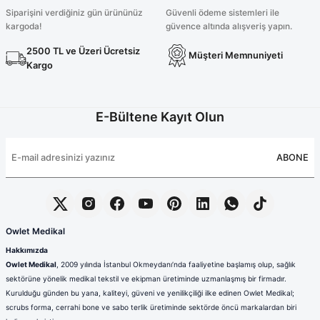
2.700,00 TL
Siparişini verdiğiniz gün ürününüz
Güvenli ödeme sistemleri ile
kargoda!
güvence altında alışveriş yapın.
2500 TL ve Üzeri Ücretsiz
Müşteri Memnuniyeti
Likralı Petrol Mavisi Cerrahi Forma Takım
Kargo
E-Bültene Kayıt Olun
2.100,00 TL
ABONE
Likralı Petrol Mavisi Fermuar Detaylı Cerrahi Takım
Yeni
2.400,00 TL
Owlet Medikal
Hakkımızda
Owlet Medikal
, 2009 yılında İstanbul Okmeydanı’nda faaliyetine başlamış olup, sağlık
Likralı Petrol Mavisi Tunik Boy Takım
sektörüne yönelik medikal tekstil ve ekipman üretiminde uzmanlaşmış bir firmadır.
Kurulduğu günden bu yana, kaliteyi, güveni ve yenilikçiliği ilke edinen Owlet Medikal;
scrubs forma, cerrahi bone ve sabo terlik üretiminde sektörde öncü markalardan biri