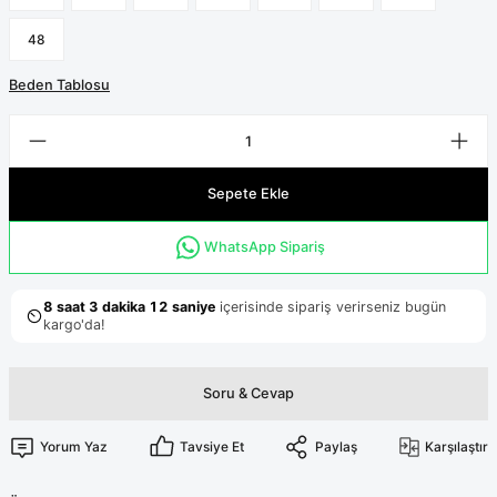
Terikoton Forma Alt
Likralı kombin Scrubs
Sağlık Ba
48
Forma Re
Likralı Scrubs Alt
Beden Tablosu
Jogger Scrubs
ük
Likralı T
Sağlık Bakanlığı Yeni
Scrubs
Sepete Ekle
Forma Renkleri
WhatsApp Sipariş
Soru & Cevap
Yorum Yaz
Tavsiye Et
Paylaş
Karşılaştır