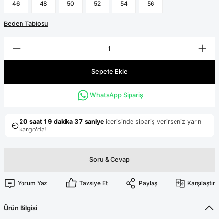
Terikoton Forma Alt
Likralı kombin Scrubs
46
48
50
52
54
56
Sağlık Ba
Forma Re
Beden Tablosu
Likralı Scrubs Alt
Jogger Scrubs
ük
Sepete Ekle
Likralı T
Sağlık Bakanlığı Yeni
Scrubs
Forma Renkleri
WhatsApp Sipariş
Soru & Cevap
Yorum Yaz
Tavsiye Et
Paylaş
Karşılaştır
Ürün Bilgisi