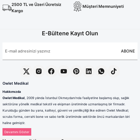
2500 TL ve Üzeri Ücretsiz
Müşteri Memnuniyeti
Kargo
E-Bültene Kayıt Olun
ABONE
Owlet Medikal
Hakkımızda
Owlet Medikal
, 2009 yılında İstanbul Okmeydanı’nda faaliyetine başlamış olup, sağlık
sektörüne yönelik medikal tekstil ve ekipman üretiminde uzmanlaşmış bir firmadır.
Kurulduğu günden bu yana, kaliteyi, güveni ve yenilikçiliği ilke edinen Owlet Medikal;
scrubs forma, cerrahi bone ve sabo terlik üretiminde sektörde öncü markalardan biri
haline gelmiştir.
Sağlık çalışanlarının mesleki hayatlarında ihtiyaç duydukları konfor, dayanıklılık ve hijyen
standartlarını karşılamak amacıyla faaliyet gösteren firmamız; güçlü üretim altyapısı,