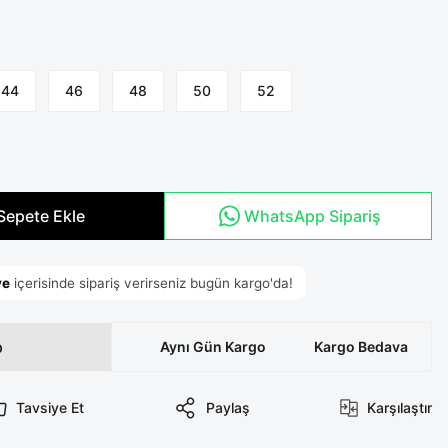
44
46
48
50
52
Sepete Ekle
WhatsApp Sipariş
p
Aynı Gün Kargo
Kargo Bedava
Tavsiye Et
Paylaş
Karşılaştır