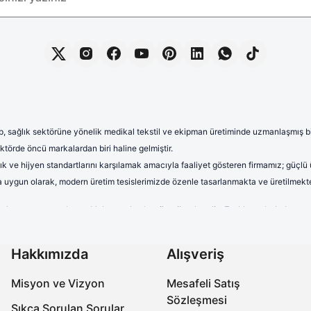
, sağlık sektörüne yönelik medikal tekstil ve ekipman üretiminde uzmanlaşmış bir 
törde öncü markalardan biri haline gelmiştir.
lık ve hijyen standartlarını karşılamak amacıyla faaliyet gösteren firmamız; güçlü
rına uygun olarak, modern üretim tesislerimizde özenle tasarlanmakta ve üretilmekte
terletmeyen ve dayanıklı kumaşlardan üretilmektedir. Farklı renk, kalıp 
uzun saatler boyunca rahat kullanım sağlayan formalarımız, aynı zamand
onelerimiz yüksek kalite standartları gözetilerek üretilmektedir. Nefes a
Hakkımızda
Alışveriş
ıra, farklı desen ve tasarımlarla çeşitlendirilen cerrahi boneler, sağlık 
Misyon ve Vizyon
Mesafeli Satış
abo terlikler, ergonomik tasarımları, ortopedik taban yapıları ve kaymaz 
Sözleşmesi
miz, işlevselliğin yanı sıra estetik açıdan da beklentileri karşılamaktadır.
Sıkça Sorulan Sorular