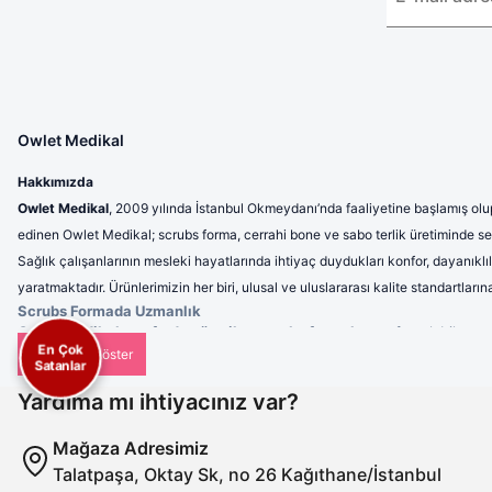
Owlet Medikal
Hakkımızda
Owlet Medikal
, 2009 yılında İstanbul Okmeydanı’nda faaliyetine başlamış olup
edinen Owlet Medikal; scrubs forma, cerrahi bone ve sabo terlik üretiminde sek
Sağlık çalışanlarının mesleki hayatlarında ihtiyaç duydukları konfor, dayanıklı
yaratmaktadır. Ürünlerimizin her biri, ulusal ve uluslararası kalite standartla
Scrubs Formada Uzmanlık
Owlet Medikal tarafından üretilen scrubs formalar
; nefes alabilen, 
En Çok
profesyonel bir görünüm sunulmaktadır. Ergonomik tasarımı sayesinde 
Satanlar
Cerrahi Bonelerde Hijyen ve Rahatlık
Hijyenin en kritik unsurlardan biri olduğu sağlık sektöründe, cerrahi b
Yardıma mı ihtiyacınız var?
kullanımlarda dahi maksimum konfor sunar. Tek renk seçeneklerinin yanı s
Sabo Terliklerde Ergonomi
Mağaza Adresimiz
Uzun saatler boyunca ayakta çalışan sağlık personeli için ürettiğimiz s
Talatpaşa, Oktay Sk, no 26 Kağıthane/İstanbul
azaltan ve dayanıklılığıyla uzun ömürlü kullanım sağlayan sabo terlikleri