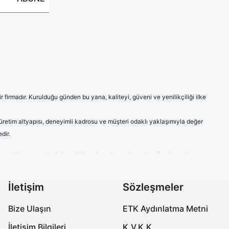
firmadır. Kurulduğu günden bu yana, kaliteyi, güveni ve yenilikçiliği ilke
 üretim altyapısı, deneyimli kadrosu ve müşteri odaklı yaklaşımıyla değer
dir.
ve model seçenekleriyle sağlık çalışanlarına hem konfor hem de
a modern ve şık çizgileriyle sektörde fark yaratmaktadır.
labilen ve ter emici kumaşlardan imal edilen ürünlerimiz, uzun süreli
İletişim
Sözleşmeler
çalışanlarının kişisel tercihlerine de hitap etmektedir.
Bize Ulaşın
ETK Aydınlatma Metni
özellikleriyle öne çıkmaktadır. Ayak sağlığını koruyan, yorgunluğu
İletişim Bilgileri
K.V.K.K