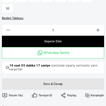
Terikoton Forma Alt
Likralı kombin Scrubs
Sağlık Ba
52
Forma Re
Likralı Scrubs Alt
Beden Tablosu
Jogger Scrubs
ük
Likralı T
Sağlık Bakanlığı Yeni
Scrubs
Sepete Ekle
Forma Renkleri
WhatsApp Sipariş
Soru & Cevap
Yorum Yaz
Tavsiye Et
Paylaş
Karşılaştır