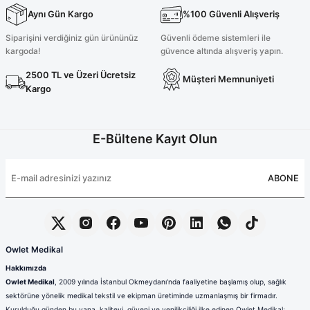
Aynı Gün Kargo
%100 Güvenli Alışveriş
Siparişini verdiğiniz gün ürününüz
Güvenli ödeme sistemleri ile
kargoda!
güvence altında alışveriş yapın.
2500 TL ve Üzeri Ücretsiz
Müşteri Memnuniyeti
Kargo
E-Bültene Kayıt Olun
ABONE
Owlet Medikal
Hakkımızda
Owlet Medikal
, 2009 yılında İstanbul Okmeydanı’nda faaliyetine başlamış olup, sağlık
sektörüne yönelik medikal tekstil ve ekipman üretiminde uzmanlaşmış bir firmadır.
Kurulduğu günden bu yana, kaliteyi, güveni ve yenilikçiliği ilke edinen Owlet Medikal;